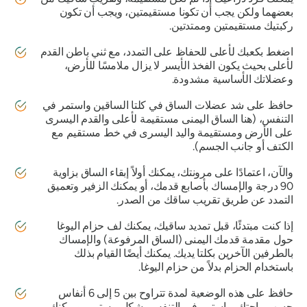
بعضهما ولكن يجب أن تكونا مستقيمتين، ويجب أن تكون
ركبتيك مستقيمتين وممتدتين.
اضغط بكعبك لأعلى للحفاظ على التمدد، مع ثني باطن القدم
لأعلى بحيث يكون الفخذ الأيسر لا يزال ملامسًا للأرض،
وعضلاتك الأساسية مشدودة.
حافظ على شد عضلات الساق في كلتا الساقين واستمر في
التنفس، (هنا الساق اليمنى مستقيمة لأعلى والقدم اليسرى
على الأرض ومستقيمة واليد اليسرى في خط مستقيم مع
الكتف أو جانب الجسم).
والآن، اعتمادًا على مرونتك، يمكنك أولاً إبقاء الساق بزاوية
90 درجة والإمساك بأصابع قدمك، أو يمكنك الزفير وتعميق
التمدد عن طريق تقريب ساقك من الصدر.
إذا كنت مبتدئًا، قبل تمديد ساقيك، يمكنك لف حزام اليوغا
حول مقدمة قدمك اليمنى (الساق المرفوعة) والإمساك
بالطرفين الآخرين بكلتا يديك. يمكنك أيضًا القيام بذلك
باستخدام الحزام بدلاً من حزام اليوغا.
حافظ على هذه الوضعية لمدة تتراوح بين 5 إلى 6 أنفاس
حسب راحتك، واستمر في التنفس بشكل مستمر، ويمكنك