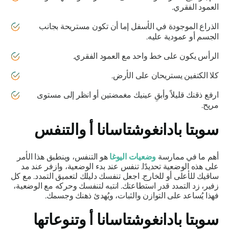
العمود الفقري.
الذراع الموجودة في الأسفل إما أن تكون مستريحة بجانب
الجسم أو عمودية عليه.
الرأس يكون على خط واحد مع العمود الفقري.
كلا الكتفين يستريحان على الأرض.
ارفع ذقنك قليلاً وأبقِ عينيك مغمضتين أو انظر إلى مستوى
مريح.
سوبتا بادانغوشتاسانا أ والتنفس
أهم ما في ممارسة
وضعيات اليوغا
هو التنفس، وينطبق هذا الأمر
على هذه الوضعية تحديدًا. تنفس عند بدء الوضعية، وازفر عند مد
ساقيك للأعلى أو للخارج. اجعل تنفسك دليلك لتعميق التمدد. مع كل
زفير، زد التمدد قدر استطاعتك. انتبه لتنفسك وحركه مع الوضعية،
فهذا يُساعد على التوازن والثبات، ويُهدئ ذهنك وجسمك.
سوبتا بادانغوشتاسانا أ وتنوعاتها