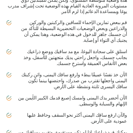
هذه وضعية متوسطة المستوى، ولكن يمكن للمبتدئين ذوي
مستويات المرونة العادية القيام بهذه الوضعية تحت إشراف مدرب
يوغا وبمساعدة الدعائم إذا لزم الأمر.
قم ببعض تمارين الإحماء للساقين والركبتين والوركين
والذراعين وبعض الوضعيات التحضيرية البسيطة للتأكد من
أن جسمك جاهز للدخول في هذه الوضعية، وهذا يمكن أن
يجنبك أي التواء أو إصابة.
استلقِ على سجادة اليوغا، مع مد ساقيك ووضع ذراعيك
بجانب جسمك، واجعل راحتي يديك متجهتين للأسفل، وخذ
بعض الأنفاس العميقة واسترخِ جسمك.
الآن خذ نفسًا عميقًا ببطء وارفع ساقك اليمنى، واثنِ ركبتك
اليمنى واجعلها تقترب من صدرك، واحتضنها بينما تكون
ساقك اليسرى ثابتة ونشطة على الأرض.
الآن أحضر يدك اليمنى وامسك إصبع قدمك الكبير الأيمن بين
الإبهام والسبابة والوسطى.
والآن ارفع ساقك اليمنى أكثر نحو السقف وحافظ عليها
عمودية على الأرض.
يمكنك فرد ذراعيك إذا لم تكن مستقيمة، وتقريب ساقيك من