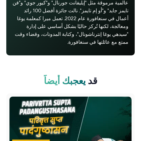
عالمية مرموقة مثل "إيليفانت جورنال" و"كيور جوي" و"فن
تايمز جايد" و"أو إم تايمز". نالت جائزة أفضل 100 رائد
أعمال في سنغافورة عام 2022. تعمل ميرا كمعلمة يوغا
ومعالجة، لكنها تُركز حاليًا بشكل أساسي على إدارة
"سيدهي يوغا إنترناشونال"، وكتابة المدونات، وقضاء وقت
ممتع مع عائلتها في سنغافورة.
قد
يعجبك أيضاً