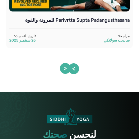
Parivrtta Supta Padangusthasana للمرونة والقوة
إتقان 81 وضعية يوغا مناسب
مراجعة:
تاريخ التحديث:
مراج
سانديب سولانكي
26 سبتمبر 2025
ساند
لنحسن
صحتك