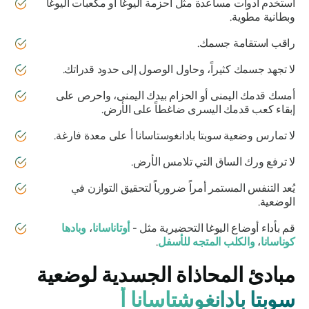
استخدم أدوات مساعدة مثل أحزمة اليوغا أو مكعبات اليوغا
وبطانية مطوية.
راقب استقامة جسمك.
لا تجهد جسمك كثيراً، وحاول الوصول إلى حدود قدراتك.
أمسك قدمك اليمنى أو الحزام بيدك اليمنى، واحرص على
إبقاء كعب قدمك اليسرى ضاغطاً على الأرض.
لا تمارس وضعية
سوبتا بادانغوستاسانا
أ على معدة فارغة.
لا ترفع ورك الساق التي تلامس الأرض.
يُعد التنفس المستمر أمراً ضرورياً لتحقيق التوازن في
الوضعية.
قم بأداء أوضاع اليوغا التحضيرية مثل -
أوتاناسانا
،
وبادها
كوناسانا
،
والكلب المتجه للأسفل
.
مبادئ المحاذاة الجسدية لوضعية
سوبتا بادانغوشتاسانا أ