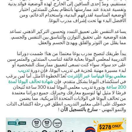
مستقيم، ومدّ إحدى الساقين إلى الخارج. لهذه الوضعية فوائد بدنية
ونفسية عديدة عند ممارستها بانتظام. يمكن للمبتدئين اختيار
الوضعية المناسبة لقدراتهم البدنية، واستخدام الدعائم، ومن
الأفضل البدء بها تحت إشراف مدرب اليوغا.
يساعد التنفس على تعميق التمدد وتحسين التركيز الذهني. تساعد
هذه الوضعية على تحقيق التوازن والتناسق بين التنفس والجسم،
مما يقلل من التوتر والقلق ويهدئ الجسم والعقل.
يبدأ طريقك لتصبح مدرب يوغا معتمدًا من هنا! صُممت دوراتنا
التدريبية لمعلمي اليوغا بعناية فائقة لتناسب المبتدئين والمتمرسين
على حد سواء. سواء كنت تسعى لتعميق ممارستك الشخصية أو
لبدء مسيرة مهنية مُجزية في تدريب اليوغا، فإن دورة
تدريب
معلمي يوغا فينياسا عبر الإنترنت
تُعدّ الخطوة الأمثل. أما لمن يرغب
في استكشاف اليوغا بشكل متقدم، فإن
شهادة تحالف اليوغا لمدة
200 ساعة
ودورة تدريب معلمي اليوغا لمدة 300 ساعة تُتيحان
فرصًا لا مثيل لها لتوسيع معارفك وخبراتك. جميع دوراتنا معتمدة
من تحالف اليوغا في الولايات المتحدة الأمريكية، مما يضمن
حصولك على أعلى معايير التدريب. انطلق في رحلة اكتشاف الذات
والنمو المهني -
سارع بالتسجيل الآن
!