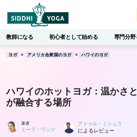
教師になる
初心者として始める
専門分野
ブログ
学ぶ
»
»
ヨガ
アメリカ合衆国のヨガ
ハワイのヨガ
ハワイのホットヨガ：温かさ
が融合する場所
著者
アトゥル・ミシュラ
ミーラ・ワッツ
によるレビュー