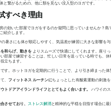
体と繋がるための、他に類を見ない没入型のヨガです。
試すべき理由
房の効いた部屋でヨガをするのか疑問に思っていませんか？島
ご紹介します。
中の暑さにも体が順応しやすく、気温差が練習に大きな影響を与
みを和らげ、動きを
よりスムーズで快適にしてくれます。座りっ
かい部屋で練習することは、忙しい日常を送っている時でも、休
に役立ちます。
りです。ホットヨガを定期的に行うことで、より引き締まった体
じて、
フィットネス ルーチンに
ちょっとした有酸素運動の刺激を
アウトドアアイランドライフととてもよく合います。
ハワイのス
融合させており、
ストレス解消
と精神的な平穏を目指す場合に最