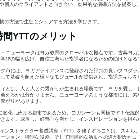
や個人のクライアントと向き合い、効果的な指導方法を提案し
物の方法で生徒とシェアする方法を学びます。.
時間YTTのメリット
う
– ニューヨークはヨガ教育のグローバルな拠点です。古典ヨガ
の学びの幅を広げ、自信に満ちた指導者になるための助けとなる
ヨーク市には、ヨガアライアンスに登録された評判の良いプログ
そして基礎を超えた様々なモジュールが提供され、指導スキルを
ニティとは、人と人との繋がりが生まれる場所です。ヨガを愛し
出会えるかは分かりません。ニューヨークのような都市には、素
な繋がりがあります。
常に変化し続ける都市であるため、ヨガシーンも同様です！伝統
できます。成長し、好奇心を満たし、インスピレーションを得ら
ヨガインストラクター養成講座（YTT）を修了することは、スキ
レーション、特別な役割、そして国際的な活動への道が開かれま