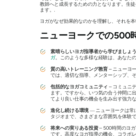
教師へと成長するための力となります。生徒
ます。.
ヨガがなぜ効果的なのかを理解し、それを本
ニューヨークでの500
素晴らしいヨガ指導者から学びましょ
ガ
。このような多様な経験は、あなた
質の高いトレーニング教育
– ニュー
では、適切な指導、メンターシップ、
包括的なヨガコミュニティ
– コミュ
ます。ですから、いつ気の合う仲間に
てより良い仕事の機会を生み出す強力
進化し続ける環境
― ニューヨークは
タジオまで、さまざまな雰囲気を体験
将来への実りある投資
– 500時間の
です。高度なヨガ指導の機会、コラボ