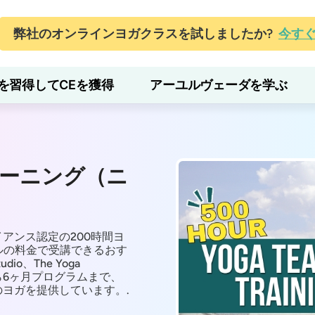
弊社のオンラインヨガクラスを試しましたか?
今す
を習得してCEを獲得
アーユルヴェーダを学ぶ
レーニング（ニ
アンス認定の200時間ヨ
ドルの料金で受講できるおす
io、The Yoga
ースから6ヶ月プログラムまで、
ヨガを提供しています。.