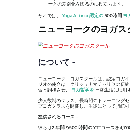
ーとの差別化を図るのに役立ちます。
それでは、
Yoga Alliance認定の
500時間
ヨ
ニューヨークのヨガス
について -
ニューヨーク・ヨガスクールは、認定ヨガイ
ジオの使命は、クリシュナマチャリヤの伝統
習と調和させ、
ヨガ哲学を
日常生活に応用
少人数制のクラス、長時間のトレーニングセ
プヨガクラスを開催し、生徒にとって持続可
提供されるコース –
彼らは
2 年間
の
500 時間の YTT
コースを
4,7