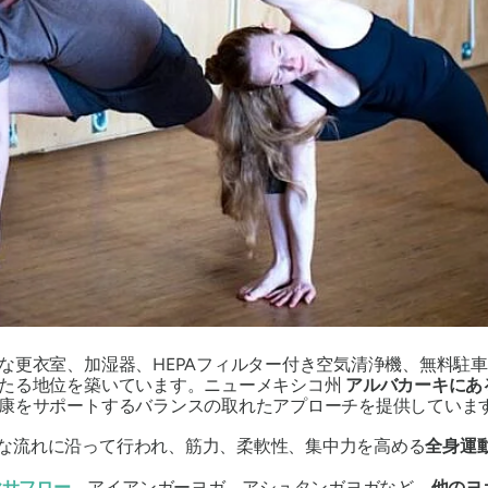
な更衣室、加湿器、HEPAフィルター付き空気清浄機、無料駐
固たる地位を築いています。ニューメキシコ州
アルバカーキにあ
康をサポートするバランスの取れたアプローチを提供していま
的な流れに沿って行われ、筋力、柔軟性、集中力を高める
全身運
ヤサフロー
、アイアンガーヨガ、アシュタンガヨガなど、
他のヨ