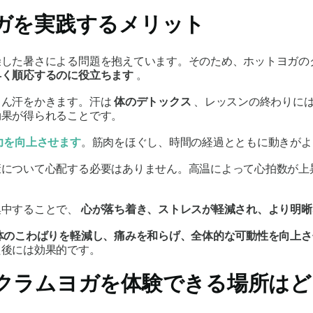
ガを実践するメリット
燥した暑さによる問題を抱えています。そのため、ホットヨガの
早く順応するのに役立ちます
。
さん汗をかきます。汗は
体のデトックス
、レッスンの終わりに
効果が得られることです。
力を向上させます
。筋肉をほぐし、時間の経過とともに動きがよ
康について心配する必要はありません。高温によって心拍数が上
集中することで、
心が落ち着き、ストレスが軽減され、より明晰
体のこわばりを軽減し、痛みを和らげ、全体的な可動性を向上さ
た後には効果的です。
クラムヨガを体験できる場所はど