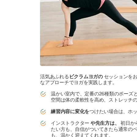
活気あふれる
ビクラムヨガの
セッションを
なアプローチでヨガを実践します。
温かい室内で、定番の26種類のポーズ
空間は体の柔軟性を高め、ストレッチ
練習内容に変化を
つけたい場合は、ホ
インストラクター
や先生方は、
初日か
たい方も、自信がついてきたら通常の
も、温かく迎えてくれます。