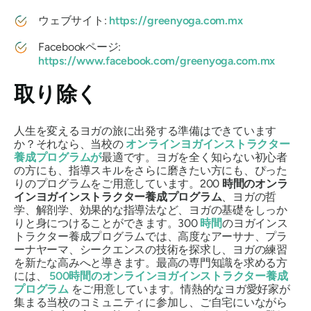
ウェブサイト:
https://greenyoga.com.mx
Facebookページ:
https://www.facebook.com/greenyoga.com.mx
取り除く
人生を変えるヨガの旅に出発する準備はできています
か？それなら、当校の
オンラインヨガインストラクター
養成プログラムが
最適です。ヨガを全く知らない初心者
の方にも、指導スキルをさらに磨きたい方にも、ぴった
りのプログラムをご用意しています。200
時間のオンラ
インヨガインストラクター養成プログラム
、ヨガの哲
学、解剖学、効果的な指導法など、ヨガの基礎をしっか
りと身につけることができます。300
時間
のヨガインス
トラクター養成プログラムでは、高度なアーサナ、プラ
ーナヤーマ、シークエンスの技術を探求し、ヨガの練習
を新たな高みへと導きます。最高の専門知識を求める方
には、
500時間のオンラインヨガインストラクター養成
プログラム
をご用意しています。情熱的なヨガ愛好家が
集まる当校のコミュニティに参加し、ご自宅にいながら