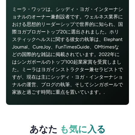
ミーラ・ワッツは、シッディ・ヨガ・インターナシ
ョナルのオーナー兼創設者です。ウェルネス業界に
おける思想的リーダーシップで世界的に知られ、国
際ヨガブロガートップ20に選出されました。ホリ
スティックヘルスに関する彼女の執筆は、Elephant
Journal、CureJoy、FunTimesGuide、OMtimesな
どの国際的な雑誌に掲載されています。2022年に
はシンガポールのトップ100起業家賞を受賞しまし
た。ミーラはヨガインストラクター兼セラピストで
すが、現在は主にシッディ・ヨガ・インターナショ
ナルの運営、ブログの執筆、そしてシンガポールで
家族と過ごす時間に重点を置いています。.
あなた
も気に入る