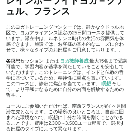
レインボーライトヨガ – クデ
ュル、フランス
このヨガトレーニングセンターでは、静かなクドゥル地
区で、ヨガアライアンス認定の25日間コースを提供して
います。滞在中は、ルネサンス時代の生活の雰囲気を体
感できます。施設では、お客様の基本的なニーズに合わ
せて、様々なタイプのお部屋をご用意しております。.
各瞑想セッション
または
ヨガ教師養成
最大15名まで受講
可能で、学習内容が基準を満たしていることを安心して
いただけます。このトレーニングは、インドと仏教の哲
学に基づいているため、精神性に重点を置いています。
このコースは、静寂に焦点を当てています。
瞑想
そし
て、より平和になるために自分の内面を解放するための
哲学。.
コースにご参加いただければ、南西フランスが約1ヶ月間
滞在先となります。この場所の良いところは、自然に囲
まれた環境なので、瞑想に十分な時間を割くことができ
ることです。費用は2,300～3,500ユーロ程度で、選択す
る部屋のタイプによって異なります。.