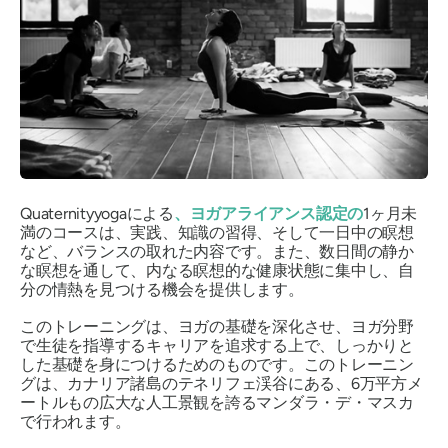
Quaternityyogaによる
、ヨガアライアンス認定の
1ヶ月未
満のコースは、実践、知識の習得、そして一日中の瞑想
など、バランスの取れた内容です。また、数日間の静か
な瞑想を通して、内なる瞑想的な健康状態に集中し、自
分の情熱を見つける機会を提供します。
このトレーニングは、ヨガの基礎を深化させ、ヨガ分野
で生徒を指導するキャリアを追求する上で、しっかりと
した基礎を身につけるためのものです。このトレーニン
グは、カナリア諸島のテネリフェ渓谷にある、6万平方メ
ートルもの広大な人工景観を誇るマンダラ・デ・マスカ
で行われます。