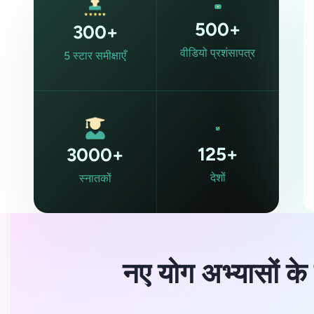
500+
300+
वीडियो प्रशंसापत्र
5 स्टार समीक्षाएँ
125+
3000+
देशों
स्नातकों
नए योग अभ्यासों क