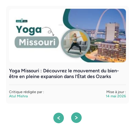
Yoga Missouri : Découvrez le mouvement du bien-
S
être en pleine expansion dans l’État des Ozarks
t
Critique rédigée par :
Mise à jour :
C
Atul Mishra
14 mai 2026
S