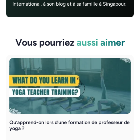
International, à son blog et à sa famille à Singapour.
Vous pourriez
aussi aimer
Qu’apprend-on lors d’une formation de professeur de
U
yoga ?
a