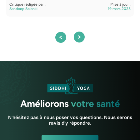
Critique rédigée par :
Mise à jour :
C
Sandeep Solanki
19 mars 2025
S
Améliorons
votre santé
N'hésitez pas à nous poser vos questions. Nous serons
ravis d'y répondre.