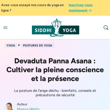
Avez-vous essayé nos cours de yoga en
Inscrivez-vous
ligne ?
maintenant
»
YOGA
POSTURES DE YOGA
Devaduta Panna Asana :
Cultiver la pleine conscience
et la présence
La posture de l'ange déchu : bienfaits, conseils et
précautions de sécurité
Auteur
Meera Watts