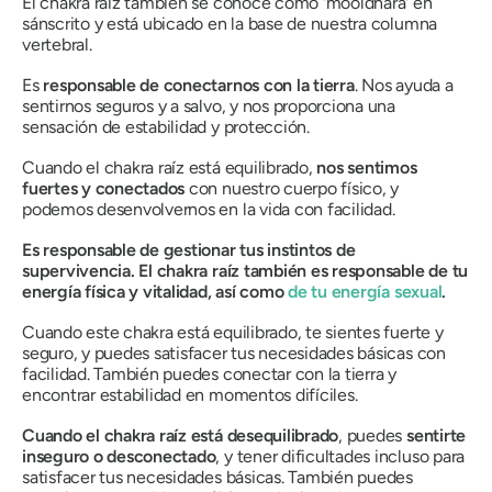
El chakra raíz también se conoce como
'mooldhara'
en
sánscrito y está ubicado en la
base de nuestra columna
vertebral
.
Es
responsable de conectarnos con la tierra
.
Nos ayuda a
sentirnos seguros y a salvo,
y nos proporciona una
sensación de estabilidad y protección
.
Cuando el chakra raíz está equilibrado,
nos sentimos
fuertes y conectados
con nuestro cuerpo físico, y
podemos desenvolvernos en la vida con facilidad.
Es responsable de
gestionar tus instintos de
supervivencia
. El chakra raíz también es responsable de tu
energía física y vitalidad, así como
de tu energía sexual
.
Cuando este chakra está equilibrado, te sientes fuerte y
seguro, y puedes satisfacer tus necesidades básicas con
facilidad. También puedes conectar con la tierra y
encontrar estabilidad en momentos difíciles.
Cuando el chakra raíz está desequilibrado
, puedes
sentirte
inseguro o desconectado
, y tener dificultades incluso para
satisfacer tus necesidades básicas. También puedes