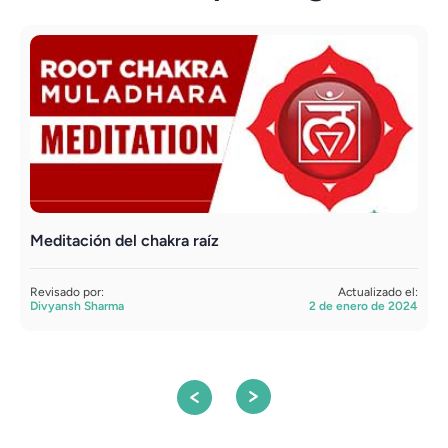
Meditación del chakra raíz
L
i
Revisado por:
Actualizado el:
Divyansh Sharma
2 de enero de 2024
R
S