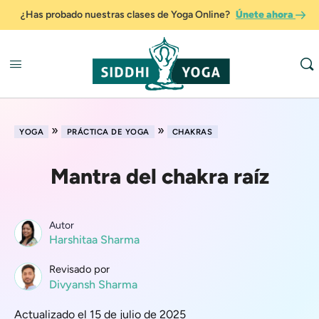
¿Has probado nuestras clases de Yoga Online?
Únete ahora
»
»
YOGA
PRÁCTICA DE YOGA
CHAKRAS
Mantra del chakra raíz
Autor
Harshitaa Sharma
Revisado por
Divyansh Sharma
Actualizado el 15 de julio de 2025