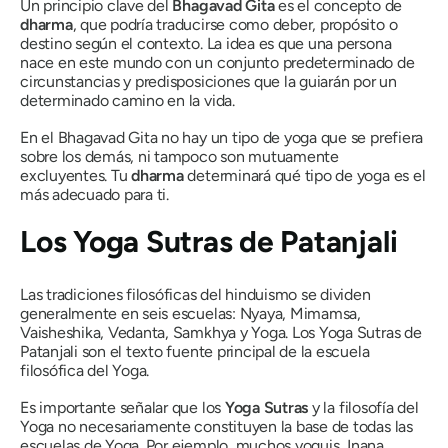
Un principio clave del
Bhagavad Gita
es el concepto de
dharma
,
que podría traducirse como deber, propósito o
destino según el contexto. La idea es que una persona
nace en este mundo con un conjunto predeterminado de
circunstancias y predisposiciones que la guiarán por un
determinado camino en la vida.
En el Bhagavad Gita no hay un tipo de yoga que se prefiera
sobre los demás, ni tampoco son mutuamente
excluyentes. Tu
dharma
determinará qué tipo de yoga es el
más adecuado para ti.
Los Yoga Sutras de Patanjali
Las tradiciones filosóficas del hinduismo se dividen
generalmente en seis escuelas: Nyaya, Mimamsa,
Vaisheshika, Vedanta, Samkhya y Yoga. Los Yoga Sutras de
Patanjali son el texto fuente principal de la escuela
filosófica del Yoga.
Es importante señalar que los
Yoga Sutras
y la filosofía del
Yoga no necesariamente constituyen la base de todas las
escuelas de Yoga. Por ejemplo, muchos yoguis Jnana