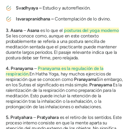
Svadhyaya
–
Estudio y autorreflexión.
Isvarapranidhana
–
Contemplación de lo divino.
3.
Asana
–
Asana
es lo que el
posturas del yoga moderno
Se les conoce como, aunque en este contexto
probablemente se refería a una postura sencilla de
meditación sentada que el practicante puede mantener
durante largos periodos. El pasaje relevante indica que la
postura debe ser firme, pero relajada.
4.
Pranayama
–
Pranayama
es la regulación de la
respiración.
En Hatha Yoga, hay muchos ejercicios de
respiración que se conocen como
Pranayama
Sin embargo,
en los Sutras el significado es más simple.
Pranayama
Es la
ralentización de la respiración como preparación para la
meditación. Esto puede incluir la retención de la
respiración tras la inhalación o la exhalación, o la
prolongación de las inhalaciones o exhalaciones.
5.
Pratyahara
–
Pratyahara
es el retiro de los sentidos. Este
proceso interno consiste en que la mente aparta su
atención del mundo externo de los objetos. No significa