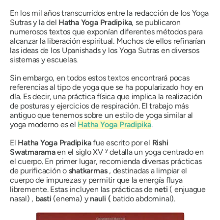
En los mil años transcurridos entre la redacción de los Yoga
Sutras y la del
Hatha Yoga Pradipika
, se publicaron
numerosos textos que exponían diferentes métodos para
alcanzar la liberación espiritual. Muchos de ellos refinarían
las ideas de los Upanishads y los Yoga Sutras en diversos
sistemas y escuelas.
Sin embargo, en todos estos textos encontrará pocas
referencias al tipo de yoga que se ha popularizado hoy en
día. Es decir, una práctica física que implica la realización
de posturas y ejercicios de respiración. El trabajo más
antiguo que tenemos sobre un estilo de yoga similar al
yoga moderno es el
Hatha Yoga Pradipika
.
El
Hatha Yoga Pradipika
fue escrito por el
Rishi
y
Swatmarama
en el siglo XV
detalla un yoga centrado en
el cuerpo. En primer lugar, recomienda diversas prácticas
de purificación o
shatkarmas
,
destinadas a limpiar el
cuerpo de impurezas y permitir que la energía fluya
libremente. Estas incluyen las prácticas de
neti
(
enjuague
nasal)
,
basti
(enema) y
nauli (
batido abdominal).