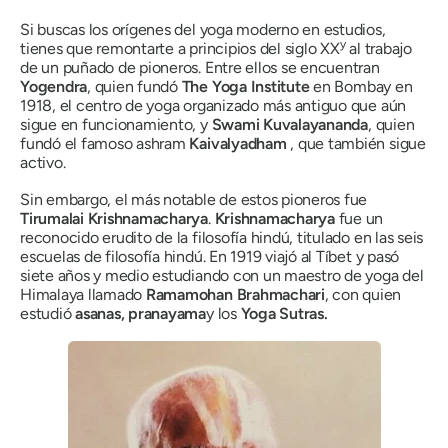
Si buscas los orígenes del yoga moderno en estudios,
y
tienes que remontarte a principios del siglo XX
al trabajo
de un puñado de pioneros. Entre ellos se encuentran
Yogendra
, quien fundó
The Yoga Institute
en Bombay en
1918, el centro de yoga organizado más antiguo que aún
sigue en funcionamiento, y
Swami Kuvalayananda
, quien
fundó el famoso ashram
Kaivalyadham
, que también sigue
activo.
Sin embargo, el más notable de estos pioneros fue
Tirumalai Krishnamacharya
.
Krishnamacharya
fue un
reconocido erudito de la filosofía hindú, titulado en las seis
escuelas de filosofía hindú. En 1919 viajó al Tíbet y pasó
siete años y medio estudiando con un maestro de yoga del
Himalaya llamado
Ramamohan Brahmachari
, con quien
estudió
asanas, pranayama
y los
Yoga Sutras.