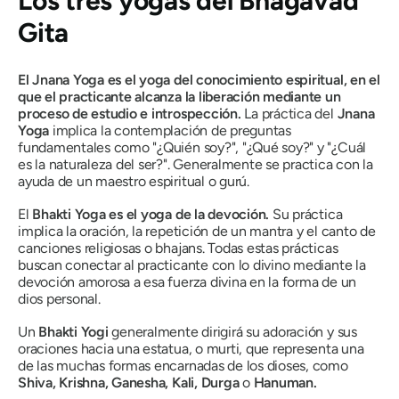
Los tres yogas del Bhagavad
Gita
El Jnana Yoga es el yoga del conocimiento espiritual, en el
que el practicante alcanza la liberación mediante un
proceso de estudio e introspección.
La práctica del
Jnana
Yoga
implica la contemplación de preguntas
fundamentales como "¿Quién soy?", "¿Qué soy?" y "¿Cuál
es la naturaleza del ser?". Generalmente se practica con la
ayuda de un maestro espiritual o
gurú.
El
Bhakti
Yoga es el yoga de la devoción.
Su práctica
implica la oración, la repetición de un mantra y el canto de
canciones religiosas o
bhajans.
Todas estas prácticas
buscan conectar al practicante con lo divino mediante la
devoción amorosa a esa fuerza divina en la forma de un
dios personal.
Un
Bhakti Yogi
generalmente dirigirá su adoración y sus
oraciones hacia una estatua, o
murti,
que representa una
de las muchas formas encarnadas de los dioses, como
Shiva, Krishna, Ganesha, Kali, Durga
o
Hanuman.