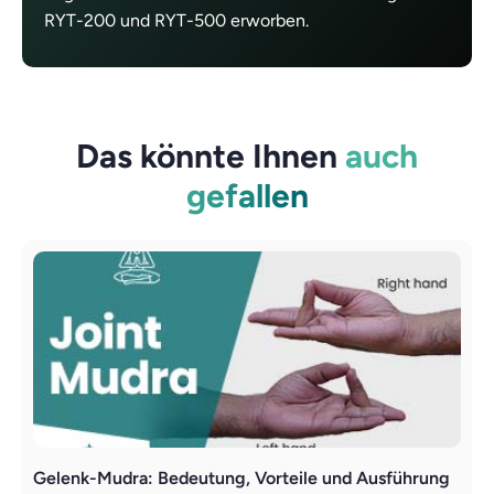
RYT-200 und RYT-500 erworben.
Das könnte Ihnen
auch
gefallen
Gelenk-Mudra: Bedeutung, Vorteile und Ausführung
M