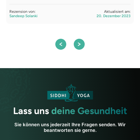
Rezension von:
Aktualisiert am:
R
Sandeep Solanki
20. Dezember 2023
S
Lass uns
deine Gesundheit
Sie können uns jederzeit Ihre Fragen senden. Wir
beantworten sie gerne.