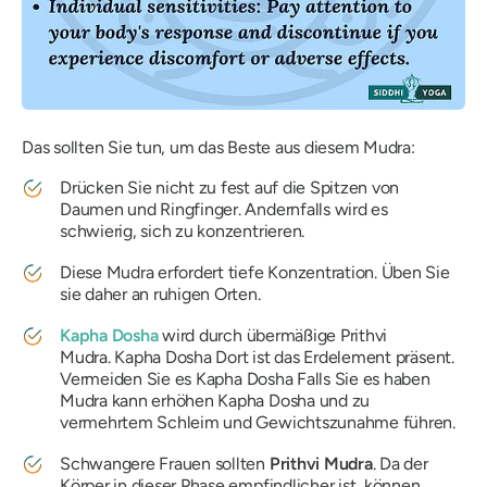
Das sollten Sie tun, um das Beste aus diesem
Mudra
:
Drücken Sie nicht zu fest auf die Spitzen von
Daumen und Ringfinger. Andernfalls wird es
schwierig, sich zu konzentrieren.
Diese
Mudra
erfordert tiefe Konzentration. Üben Sie
sie daher an ruhigen Orten.
Kapha
Dosha
wird durch übermäßige
Prithvi
Mudra
.
Kapha
Dosha
Dort ist das Erdelement präsent.
Vermeiden Sie es
Kapha
Dosha
Falls Sie es haben
Mudra
kann erhöhen
Kapha
Dosha
und zu
vermehrtem Schleim und Gewichtszunahme führen.
Schwangere Frauen sollten
Prithvi
Mudra
. Da der
Körper in dieser Phase empfindlicher ist, können