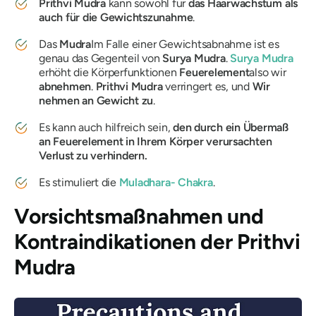
Prithvi
Mudra
kann sowohl für
das Haarwachstum als
auch für die Gewichtszunahme
.
Das
Mudra
Im Falle einer Gewichtsabnahme ist es
genau das Gegenteil von
Surya
Mudra
.
Surya
Mudra
erhöht die Körperfunktionen
Feuerelement
also wir
abnehmen
.
Prithvi
Mudra
verringert es, und
Wir
nehmen an Gewicht zu
.
Es kann auch hilfreich sein,
den durch ein Übermaß
an Feuerelement in Ihrem Körper verursachten
Verlust zu verhindern.
Es stimuliert die
Muladhara-
Chakra
.
Vorsichtsmaßnahmen und
Kontraindikationen der
Prithvi
Mudra