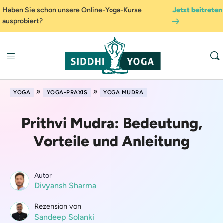
Haben Sie schon unsere Online-Yoga-Kurse
Jetzt beitreten
ausprobiert?
»
»
YOGA
YOGA-PRAXIS
YOGA MUDRA
Prithvi Mudra: Bedeutung,
Vorteile und Anleitung
Autor
Divyansh Sharma
Rezension von
Sandeep Solanki