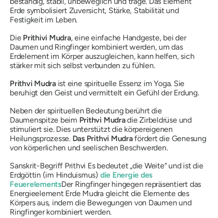
beständig, stabil, unbeweglich und träge. Das Element
Erde symbolisiert Zuversicht, Stärke, Stabilität und
Festigkeit im Leben.
Die
Prithivi
Mudra
, eine einfache Handgeste, bei der
Daumen und Ringfinger kombiniert werden, um das
Erdelement im Körper auszugleichen, kann helfen, sich
stärker mit sich selbst verbunden zu fühlen.
Prithvi
Mudra
ist eine spirituelle Essenz im Yoga. Sie
beruhigt den Geist und vermittelt ein Gefühl der Erdung.
Neben der spirituellen Bedeutung berührt die
Daumenspitze beim
Prithvi
Mudra
die Zirbeldrüse und
stimuliert sie. Dies unterstützt die körpereigenen
Heilungsprozesse.
Das Prithvi
Mudra
fördert die Genesung
von körperlichen und seelischen Beschwerden.
Sanskrit-Begriff
Prithvi
Es bedeutet „die Weite“ und ist die
Erdgöttin (im Hinduismus)
die Energie des
Feuerelements
Der Ringfinger hingegen repräsentiert das
Energieelement Erde
Mudra
gleicht die Elemente des
Körpers aus, indem die Bewegungen von Daumen und
Ringfinger kombiniert werden.