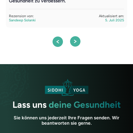
Gesundheit zu verbessern.
R
S
Rezension von:
Aktualisiert am:
Sandeep Solanki
5. Juli 2025
Lass uns
deine Gesundheit
Sie können uns jederzeit Ihre Fragen senden. Wir
beantworten sie gerne.