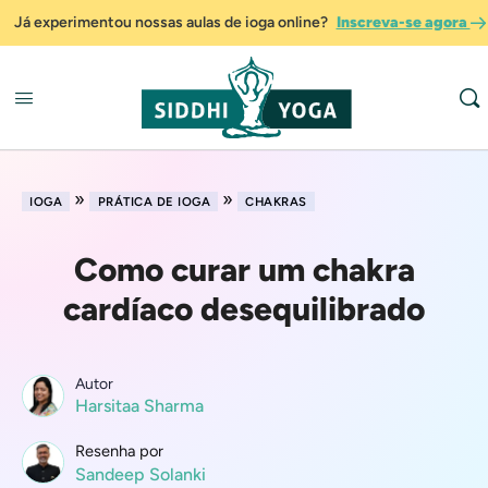
Já experimentou nossas aulas de ioga online?
Inscreva-se agora
»
»
IOGA
PRÁTICA DE IOGA
CHAKRAS
Como curar um chakra
cardíaco desequilibrado
Autor
Harsitaa Sharma
Resenha por
Sandeep Solanki