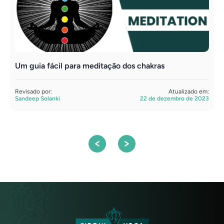
Um guia fácil para meditação dos chakras
M
o
Revisado por:
Atualizado em:
Sandeep Solanki
22 de dezembro de 2023
A
D