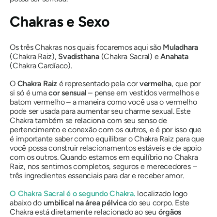
Chakras e Sexo
Os três Chakras nos quais focaremos aqui são
Muladhara
(Chakra Raiz),
Svadisthana
(Chakra Sacral) e
Anahata
(Chakra Cardíaco).
O
Chakra Raiz
é representado pela cor
vermelha
, que por
si só é uma
cor sensual
– pense em vestidos vermelhos e
batom vermelho – a maneira como você usa o vermelho
pode ser usada para aumentar seu charme sexual. Este
Chakra também se relaciona com seu senso de
pertencimento e conexão com os outros, e é por isso que
é importante saber como equilibrar o Chakra Raiz para que
você possa construir relacionamentos estáveis ​​e de apoio
com os outros. Quando estamos em equilíbrio no Chakra
Raiz, nos sentimos completos, seguros e merecedores –
três ingredientes essenciais para dar e receber amor.
O
Chakra Sacral
é o
segundo Chakra.
localizado logo
abaixo do
umbilical na área pélvica
do seu corpo. Este
Chakra está diretamente relacionado ao seu
órgãos