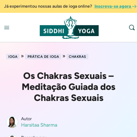
Já experimentou nossas aulas de ioga online?
Inscreva-se agora
»
»
IOGA
PRÁTICA DE IOGA
CHAKRAS
Os Chakras Sexuais –
Meditação Guiada dos
Chakras Sexuais
Autor
Harsitaa Sharma