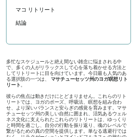
マコ リトリート
結論
多忙なスケジュールと絶え間ない雑念に悩まされる中
で、多くの人がリラックスして心を落ち着かせる方法と
してリトリートに目を向けています。今日最も人気のあ
る選択肢の一つは、
マサチューセッツ州のヨガ瞑想リト
リート
。
彼らの焦点は動きだけにとどまりません。これらのリト
リートでは、ヨガのポーズ、呼吸法、瞑想を組み合わ
せ、より深いバランスと安らぎの感覚を育みます。マサ
チューセッツ州の美しい自然に囲まれ、活気あるウェル
ネス文化に支えられたこれらのリトリートは、ゆっくり
と時間を過ごし、自分の行動を振り返り、魂のレベルで
繋がるための真の空間を提供します。単なる逃避行では
なく、リラクゼーションとマインドフルネスへの旅なの