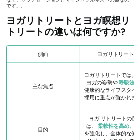
です。.
ヨガリトリートとヨガ瞑想リ
トリートの違いは何ですか?
側面
ヨガリトリート
ヨガリトリートでは、
ヨガの姿勢や
呼吸法の
主な焦点
健康的なライフスタイ
採用に重点が置かれま
ヨガ リトリートの目
は、
柔軟性を高め
、筋
目的
を強化し、全体的な健