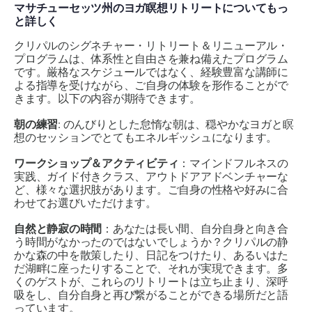
マサチューセッツ州のヨガ瞑想リトリートについてもっ
と詳しく
クリパルのシグネチャー・リトリート＆リニューアル・
プログラムは、体系性と自由さを兼ね備えたプログラム
です。厳格なスケジュールではなく、経験豊富な講師に
よる指導を受けながら、ご自身の体験を形作ることがで
きます。以下の内容が期待できます。
朝の練習
: のんびりとした怠惰な朝は、穏やかなヨガと瞑
想のセッションでとてもエネルギッシュになります。
ワークショップ＆アクティビティ
：マインドフルネスの
実践、ガイド付きクラス、アウトドアアドベンチャーな
ど、様々な選択肢があります。ご自身の性格や好みに合
わせてお選びいただけます。
自然と静寂の時間
：あなたは長い間、自分自身と向き合
う時間がなかったのではないでしょうか？クリパルの静
かな森の中を散策したり、日記をつけたり、あるいはた
だ湖畔に座ったりすることで、それが実現できます。多
くのゲストが、これらのリトリートは立ち止まり、深呼
吸をし、自分自身と再び繋がることができる場所だと語
っています。