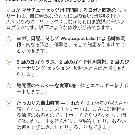
マコが
マサチューセッツ州で開催するヨガと瞑想の
リト
リートは、自由奔放な心と地に足の着いた精神を持つ
人々のための、リラックスしながらも目的意識の高いプ
ログラムです。以下のような体験が期待できます。
ヨガ、日記、そして Wequaquet Lake による姉妹関
係 -
内なる強さ、優雅さ、そして知恵を引き出すこ
とができます。
6 回のヨガ クラス、2 回のガイド付き瞑想、2 回のジ
ャーナリング セッション -
明晰さと自己反省をもた
らします。
地元産のヘルシーな食事6品 -
体とエネルギーをサポ
ートします。
たっぷりの自由時間 ―
これからは主催者の寛大さが
感じられます。このリトリートは、まさに逃避行す
る価値のあるものです！ポーチでくつろいだり、湖
で泳いだり、本を読んだり、昼寝をしたり、あるい
は何もせずに過ごしたりすることもできます！