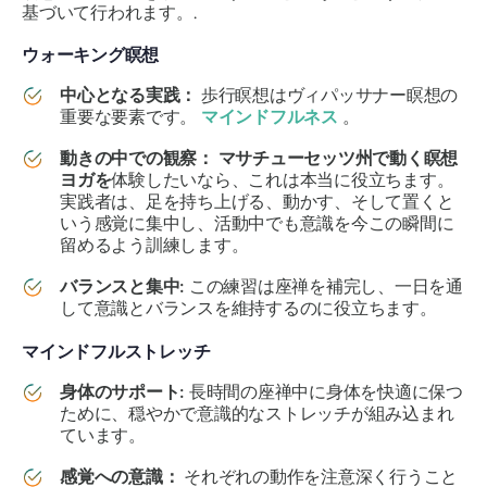
基づいて行われます。.
ウォーキング瞑想
中心となる実践：
歩行瞑想はヴィパッサナー瞑想の
重要な要素です。
マインドフルネス
。
動きの中での観察：
マサチューセッツ州で動く瞑想
ヨガを
体験したいなら、これは本当に役立ちます。
実践者は、足を持ち上げる、動かす、そして置くと
いう感覚に集中し、活動中でも意識を今この瞬間に
留めるよう訓練します。
バランスと集中:
この練習は座禅を補完し、一日を通
して意識とバランスを維持するのに役立ちます。
マインドフルストレッチ
身体のサポート:
長時間の座禅中に身体を快適に保つ
ために、穏やかで意識的なストレッチが組み込まれ
ています。
感覚への意識：
それぞれの動作を注意深く行うこと