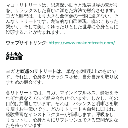
マコ・リトリートは、思慮深い動きと現実世界の繋がり
を、リラックスした喜びに満ちた方法で融合させます。
ヨガと瞑想は、より大きな全体像の一部に過ぎない、そ
んなリトリートです。創造的な自己表現、魂のこもった
繋がり、そして美しくゆったりとした世界に心身ともに
没頭することが含まれます。.
ウェブサイトリンク:
https://www.makoretreats.com/
結論
ヨガ
と瞑想のリトリートは、
単なる休暇以上のもので
す。それは、心身をリラックスさせ、自分自身を取り戻
すための機会です。
各リトリートでは、ヨガ、マインドフルネス、静寂をそ
れぞれ異なる方法で組み合わせています。しかし、その
目的は共通しています。それは、バランスと明晰さを取
り戻すお手伝いです。どのリトリートも自然に囲まれ、
経験豊富なインストラクターが指導します。呼吸をし、
リセットし、心身ともにリフレッシュできる空間があな
たを待っています！