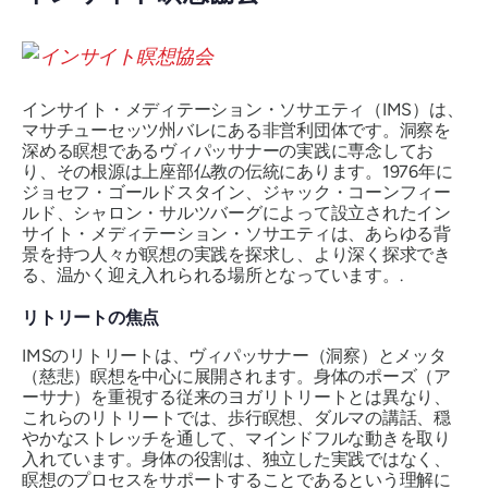
インサイト・メディテーション・ソサエティ（IMS）は、
マサチューセッツ州バレにある非営利団体です。洞察を
深める瞑想であるヴィパッサナーの実践に専念してお
り、その根源は上座部仏教の伝統にあります。1976年に
ジョセフ・ゴールドスタイン、ジャック・コーンフィー
ルド、シャロン・サルツバーグによって設立されたイン
サイト・メディテーション・ソサエティは、あらゆる背
景を持つ人々が瞑想の実践を探求し、より深く探求でき
る、温かく迎え入れられる場所となっています。.
リトリートの焦点
IMSのリトリートは、ヴィパッサナー（洞察）とメッタ
（慈悲）瞑想を中心に展開されます。身体のポーズ（ア
ーサナ）を重視する従来のヨガリトリートとは異なり、
これらのリトリートでは、歩行瞑想、ダルマの講話、穏
やかなストレッチを通して、マインドフルな動きを取り
入れています。身体の役割は、独立した実践ではなく、
瞑想のプロセスをサポートすることであるという理解に