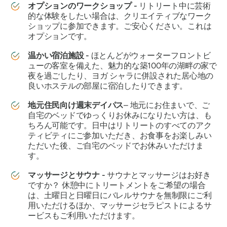
オプションのワークショップ -
リトリート中に芸術
的な体験をしたい場合は、クリエイティブなワーク
ショップに参加できます。ご安心ください。これは
オプションです。
温かい宿泊施設 -
ほとんどがウォーターフロントビ
ューの客室を備えた、魅力的な築100年の湖畔の家で
夜を過ごしたり、ヨガ シャラに併設された居心地の
良いホステルの部屋に宿泊したりできます。
地元住民向け週末デイパス
– 地元にお住まいで、ご
自宅のベッドでゆっくりお休みになりたい方は、も
ちろん可能です。日中はリトリートのすべてのアク
ティビティにご参加いただき、お食事をお楽しみい
ただいた後、ご自宅のベッドでお休みいただけま
す。
マッサージとサウナ -
サウナとマッサージはお好き
ですか？ 休憩中にトリートメントをご希望の場合
は、土曜日と日曜日にバレルサウナを無制限にご利
用いただけるほか、マッサージセラピストによるサ
ービスもご利用いただけます。