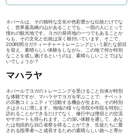
ネパールは、その独特な文化や色彩豊かな伝統だけでな
く、世界最高峰の山があることでも、一部の人にとって
憧れの観光地です。ヨガの発祥地の一つでもあることか
らも、その文化と伝統は深​​く根付いています。そこで、
200時間ヨガティーチャートレーニングという新たな節目
を迎え、素晴らしい体験をしながら、この地で何か特別
なことを成し遂げるというのは、素晴らしいことではな
いでしょうか？
マハラヤ
ネパールでヨガのトレーニングを受けること自体が特別
な体験ですが、マハラヤでヨガを学ぶことで、チベット
の宗教コミュニティで活動する機会が生まれ、その特別
さはさらに増します。地域の様々な寺院や寺院を特別に
訪れることができるだけでなく、修行中は僧侶との交流
やサポートも得られます。この深い体験を通して、あな
たは包括的な自己省察を得ることができ、生徒たちに愛
される指導者へと成長するための素晴らしい旅へと導か