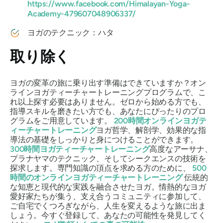
https://www.facebook.com/Himalayan-Yoga-
Academy-479607048906337/
ヨガのテクニック：ハタ
取り除く
ヨガの変革の旅に乗り出す準備はできていますか？オン
ラインヨガティーチャートレーニングプログラムで、こ
れ以上探す必要はありません。ゼロから始める方でも、
指導スキルを磨きたい方でも、あなたにぴったりのプロ
グラムをご用意しています。
200時間オンラインヨガテ
ィーチャートレーニング
ヨガ哲学、解剖学、効果的な指
導法の基礎をしっかりと身につけることができます。
300時間ヨガティーチャートレーニング
高度なアーサナ、
プラナヤマのテクニック、そしてシークエンスの技術を
探求します。専門知識の頂点を求める方のために、
500
時間のオンラインヨガティーチャートレーニング
伝統的
な知恵と現代的な実践を融合させたヨガ。情熱的なヨガ
愛好家たちが集う、支え合うコミュニティに参加して、
ご自宅でくつろぎながら、人生を変えるような旅に出ま
しょう。今すぐ登録して、あなたの可能性を発見してく