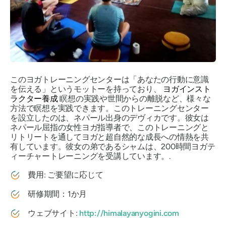
このヨガトレーニングセンターは「あなたの行動に意識
を伝える」というモットーを持っており、
ヨガインスト
ラクター養成
瞑想の実践や世間からの離脱など、様々な
方法で瞑想を実践できます。このトレーニングセンター
を設立したのは、ネパール出身のデヴィカです。彼女は
ネパール屈指の女性ヨガ指導者で、このトレーニングと
リトリートを通してヨガと超自然的な成長への情熱を共
有しています。彼女の弟であるシャムは、200時間ヨガテ
ィーチャートレーニングを受講しています。.
費用: ご要望に応じて
研修期間：1か月
ウェブサイト:
http://himalayanyogini.com