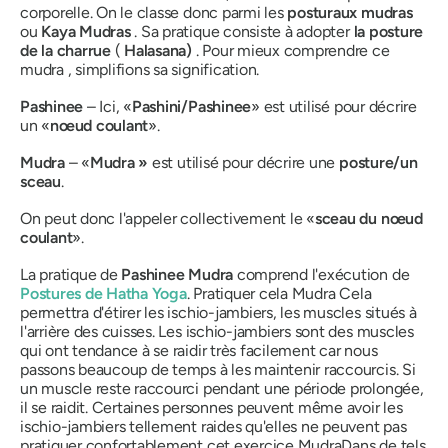
corporelle. On le classe donc parmi les
posturaux
mudras
ou
Kaya
Mudras
. Sa pratique
consiste
à adopter
la posture
de la charrue
(
Halasana)
. Pour mieux comprendre ce
mudra
, simplifions sa signification.
Pashinee
– Ici, «
Pashini/Pashinee
»
est utilisé pour décrire
un «
nœud coulant
».
Mudra
– «
Mudra »
est utilisé pour décrire une
posture/un
sceau
.
On peut donc l'appeler collectivement le «
sceau du nœud
coulant
».
La pratique de
Pashinee Mudra
comprend l'exécution de
Postures de
Hatha Yoga
. Pratiquer cela
Mudra
Cela
permettra d'étirer les ischio-jambiers, les muscles situés à
l'arrière des cuisses. Les ischio-jambiers sont des muscles
qui ont tendance à se raidir très facilement car nous
passons beaucoup de temps à les maintenir raccourcis. Si
un muscle reste raccourci pendant une période prolongée,
il se raidit. Certaines personnes peuvent même avoir les
ischio-jambiers tellement raides qu'elles ne peuvent pas
pratiquer confortablement cet exercice
Mudra
Dans de tels