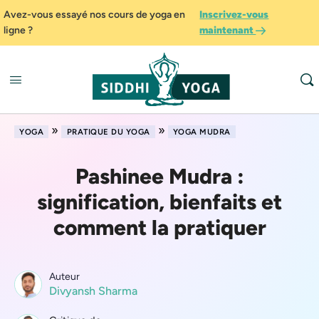
Avez-vous essayé nos cours de yoga en
Inscrivez-vous
ligne ?
maintenant
»
»
YOGA
PRATIQUE DU YOGA
YOGA MUDRA
Pashinee Mudra :
signification, bienfaits et
comment la pratiquer
Auteur
Divyansh Sharma