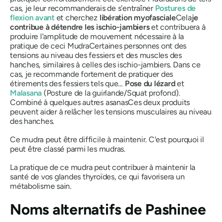
cas, je leur recommanderais de s'entraîner
Postures de
flexion avant
et cherchez
libération myofasciale
Cela
je
contribue à détendre les ischio-jambiers
et contribuera à
produire l'amplitude de mouvement nécessaire à la
pratique de ceci
Mudra
Certaines personnes ont des
tensions au niveau des fessiers et des muscles des
hanches, similaires à celles des ischio-jambiers. Dans ce
cas, je recommande fortement de pratiquer des
étirements des fessiers tels que…
Pose du lézard
et
Malasana
(Posture de la guirlande/Squat profond).
Combiné à quelques autres
asanas
Ces deux produits
peuvent aider à relâcher les tensions musculaires au niveau
des hanches.
Ce
mudra
peut être difficile à maintenir. C'est pourquoi il
peut
être classé parmi les
mudras
.
La pratique de ce
mudra
peut contribuer à maintenir la
santé de vos glandes thyroïdes, ce qui favorisera un
métabolisme sain.
Noms alternatifs de
Pashinee