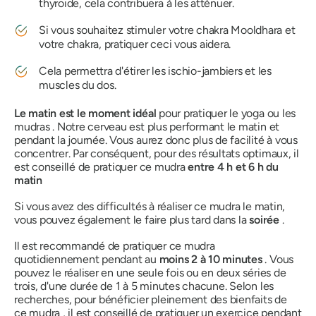
thyroïde, cela contribuera à les atténuer.
Si vous souhaitez stimuler votre
chakra Mooldhara
et
votre
chakra
, pratiquer ceci vous aidera.
Cela permettra d'étirer les ischio-jambiers et les
muscles du dos.
Le matin est le moment idéal
pour pratiquer le yoga ou
les
mudras
. Notre cerveau est plus performant le matin et
pendant la journée. Vous aurez donc plus de facilité à vous
concentrer. Par conséquent, pour des résultats optimaux, il
est conseillé de pratiquer ce
mudra
entre 4 h et 6 h du
matin
Si vous avez des difficultés à réaliser ce
mudra
le matin,
vous pouvez également le faire plus tard dans la
soirée
.
Il est recommandé de pratiquer ce
mudra
quotidiennement pendant au
moins 2 à 10 minutes
. Vous
pouvez le réaliser en une seule fois ou en deux séries de
trois, d'une durée de 1 à 5 minutes chacune. Selon les
recherches, pour bénéficier pleinement des bienfaits de
ce
mudra
, il est conseillé de pratiquer un exercice pendant