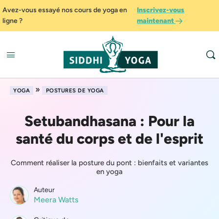
Avez-vous essayé nos cours de yoga en
Inscrivez-vous
ligne ?
maintenant
»
YOGA
POSTURES DE YOGA
Setubandhasana : Pour la
santé du corps et de l'esprit
Comment réaliser la posture du pont : bienfaits et variantes
en yoga
Auteur
Meera Watts