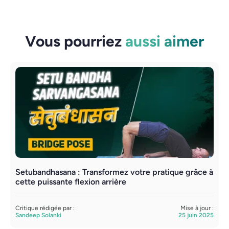
Vous pourriez
aussi aimer
Setubandhasana : Transformez votre pratique grâce à
Y
cette puissante flexion arrière
m
Critique rédigée par :
Mise à jour :
C
Sandeep Solanki
25 juin 2025
S