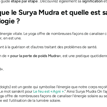
 guide
étape par étape
. Découvrez également sa
signification
et
 que
le Surya Mudra
et quelle est s
logie ?
 énergie vitale. Le yoga offre de nombreuses façons de canaliser c
er, en est une.
ant à la guérison et d'autres traitant des problèmes de santé.
m de «
pour la perte de poids
Mudra
», est une pratique quotidie
l
».
doigts) est un geste qui symbolise l'énergie que notre corps reçoit
 Le mot sanskrit pour
Le feu est «
Agni »
." Ainsi
Surya Mudra
On l'a
oga offre de nombreuses façons de canaliser l'énergie solaire au s
e est l'utilisation de la lumière solaire.