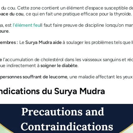
on du cou. Cette zone contient un élément d'espace susceptible 
pace du cou
, ce qui en fait une pratique efficace pour la thyroïde.
a, est
l'élément feu
Il faut faire preuve de discipline lorsqu'on ma
ieure
.
membres :
Le
Surya Mudra
aide
à soulager les problèmes tels que
e
l’accumulation de cholestérol dans les vaisseaux sanguins et rédu
bue indirectement
à
soigner le diabète
.
 personnes souffrant de leucome
, une maladie affectant les yeux 
indications
du Surya Mudra