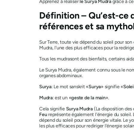
Apprenez à réaliser
le Surya
Mudra
grâce
à
ce
Définition – Qu’est-ce
références et sa mytho
Sur Terre, toute vie dépend du soleil pour son
Mudra
, l'une des plus efficaces pour la redirig
Tous
les mudras
ont des bienfaits, certains aid
Le Surya Mudra
, également connu sous le no
organes abdominaux.
Surya
: Le mot sanskrit «
Surya
» signifie «
Solei
Mudra
: est un «
geste de la main
».
Cela signifie
Surya Mudra
(La disposition des 
Feu
représente également l'énergie du soleil.
dépend du soleil pour son énergie vitale. Le y
les plus efficaces pour rediriger l'énergie solair