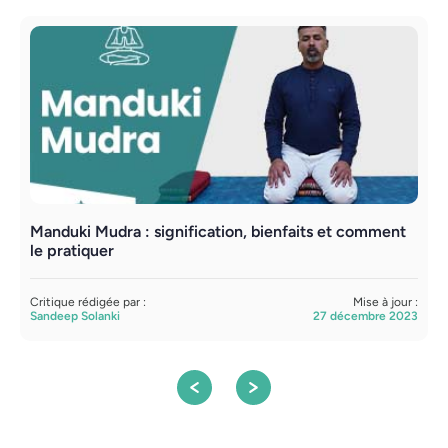
Manduki Mudra : signification, bienfaits et comment
P
le pratiquer
l
Critique rédigée par :
Mise à jour :
C
Sandeep Solanki
27 décembre 2023
S