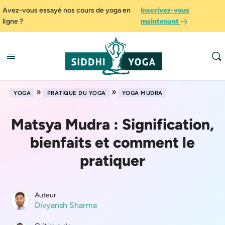
Avez-vous essayé nos cours de yoga en
Inscrivez-vous
ligne ?
maintenant
»
»
YOGA
PRATIQUE DU YOGA
YOGA MUDRA
Matsya Mudra : Signification,
bienfaits et comment le
pratiquer
Auteur
Divyansh Sharma