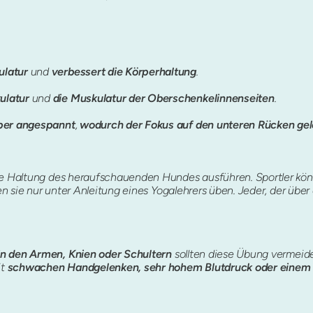
ulatur
und
verbessert die Körperhaltung
.
ulatur
und
die Muskulatur der Oberschenkelinnenseiten
.
rper angespannt
,
wodurch der Fokus auf den unteren Rücken gel
die Haltung des heraufschauenden Hundes ausführen. Sportler kö
ten sie nur unter Anleitung eines Yogalehrers üben. Jeder, der über 
in den Armen, Knien oder Schultern
sollten diese Übung vermeid
it
schwachen Handgelenken,
sehr
hohem Blutdruck
oder einem