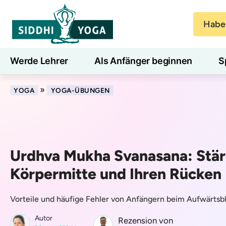
Haben
Werde Lehrer
Als Anfänger beginnen
S
Blog
Lernen
»
YOGA
YOGA-ÜBUNGEN
Urdhva Mukha Svanasana: Stärk
Körpermitte und Ihren Rücken
Vorteile und häufige Fehler von Anfängern beim Aufwärts
Autor
Rezension von