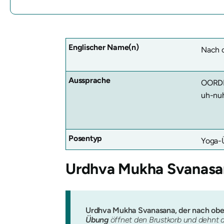
Englischer Name(n)
Nach 
Aussprache
OORDH
uh-nu
Posentyp
Yoga-
Urdhva Mukha Svanas
Urdhva Mukha Svanasana, der nach obe
Übung
öffnet den Brustkorb und dehnt di