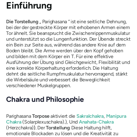
Einführung
Die Torstellung
„
Parighasana
“ ist eine seitliche Dehnung,
bei der der gestreckte Körper mit erhobenen Armen einem
Tor ähnelt. Sie beansprucht die Zwischenrippenmuskulatur
und unterstützt so die Lungenfunktion. Der Übende streckt
ein Bein zur Seite aus, während das andere Knie auf dem
Boden bleibt. Die Arme werden über den Kopf gehoben
und bilden mit dem Körper ein T. Für eine effektive
Ausführung der Übung sind Gleichgewicht, Flexibilität und
eine korrekte Körperhaltung erforderlich. Die Haltung
dehnt die seitliche Rumpfmuskulatur hervorragend, stärkt
die Wirbelsäule und verbessert die Beweglichkeit
verschiedener Muskelgruppen.
Chakra und Philosophie
Parighasana
Torpose
aktiviert die
Sakralchakra
,
Manipura
Chakra
(Solarplexuschakra).
), Und
Anahata-Chakra
(Herzchakra)
).
Der
Torstellung
Diese Haltung hilft,
emotionale Blockaden zu lösen und die Kreativität zu