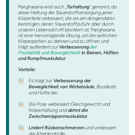
Parighasana
wird auch „
Torhaltung
“ genannt, da
diese Haltung die Sauerstoffversorgung jener
Körperteile verbessert, die sie am dringendsten
benötigen, deren Sauerstoffzufuhr aber durch
unseren Lebensstil oft blockiert ist.
Parighasana
ist eine hervorragende Übung, um die seitlichen
Körperpartien zu dehnen und zu öffnen und
trägt außerdem zur
Verbesserung
der
Flexibilität und Beweglichkeit
in Beinen, Hüften
und Rumpfmuskulatur
.
Vorteile:
Es trägt zur
Verbesserung der
Beweglichkeit von Wirbelsäule
, Brustkorb
und Hüfte bei.
Die Pose verbessert Gleichgewicht und
Körperhaltung und
dehnt die
Zwischenrippenmuskulatur
.
Lindert Rückenschmerzen
und verbessert
die Atemkontrolle.