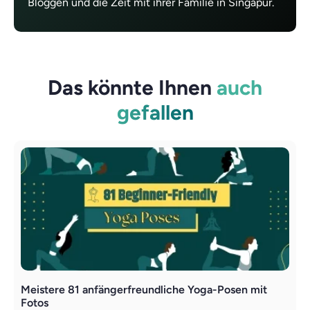
Bloggen und die Zeit mit ihrer Familie in Singapur.
Das könnte Ihnen
auch
gefallen
Meistere 81 anfängerfreundliche Yoga-Posen mit
M
Fotos
G