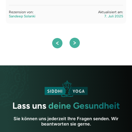
Rezension von:
Aktualisiert am:
R
Sandeep Solanki
7. Juli 2025
S
Lass uns
deine Gesundheit
Sie können uns jederzeit Ihre Fragen senden. Wir
beantworten sie gerne.