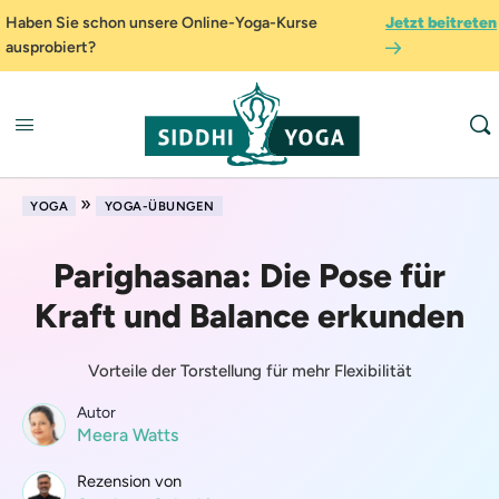
Haben Sie schon unsere Online-Yoga-Kurse
Jetzt beitreten
ausprobiert?
»
YOGA
YOGA-ÜBUNGEN
Parighasana: Die Pose für
Kraft und Balance erkunden
Vorteile der Torstellung für mehr Flexibilität
Autor
Meera Watts
Rezension von