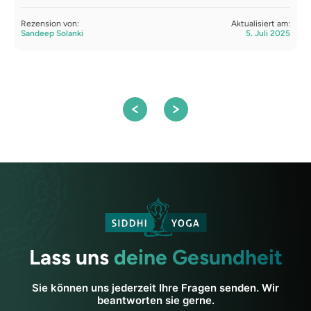
V
Rezension von:
Aktualisiert am:
Sandeep Solanki
5. Juli 2025
R
S
Lass uns
deine Gesundheit
Sie können uns jederzeit Ihre Fragen senden. Wir
beantworten sie gerne.