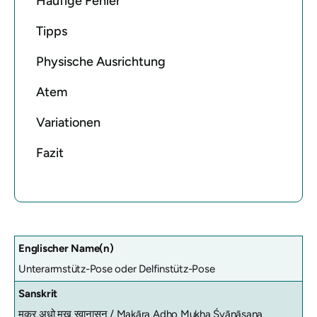
Häufige Fehler
Tipps
Physische Ausrichtung
Atem
Variationen
Fazit
Englischer Name(n)
Unterarmstütz-Pose oder Delfinstütz-Pose
Sanskrit
मकर अधो मुख स्वानासन /
Makāra Adho Mukha Śvānāsana