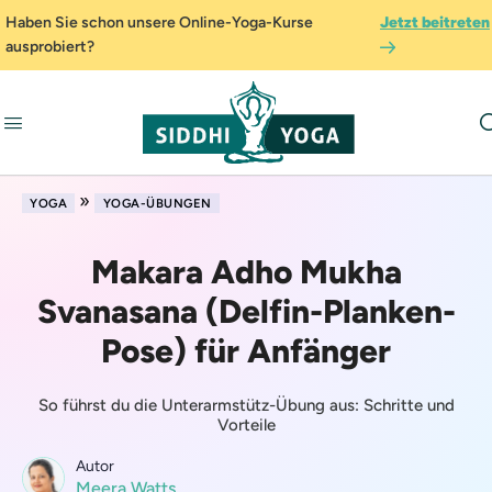
Haben Sie schon unsere Online-Yoga-Kurse
Jetzt beitreten
ausprobiert?
»
YOGA
YOGA-ÜBUNGEN
Makara Adho Mukha
Svanasana (Delfin-Planken-
Pose) für Anfänger
So führst du die Unterarmstütz-Übung aus: Schritte und
Vorteile
Autor
Meera Watts