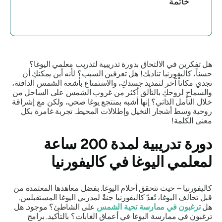
خاتمة
هل تفكرين في الالتحاق بدورة تدريبية لتدريب معلمي اليوغا؟
حسناً، كاليفورنيا تناديك! هل تعرفين السبب؟ لأنه أين يمكنكِ أن
تجدي مكاناً آخر لتمديد جسدكِ، والاستمتاع بأشعة الشمس الدافئة،
والسماح لروحكِ بالتألق أكثر من غروب الشمس على الساحل من
خلال التأمل الذاتي؟ إنها أشبه بمنتجع يوغا صحي، ولكن مع إشراقة
روحية وسط أشجار النخيل وإطلالات المحيط. تجربة غامرة بكل
معنى الكلمة!
دورة تدريبية لمدة 200 ساعة
لمعلمي اليوغا في كاليفورنيا
كاليفورنيا – حيث تتحقق أحلام اليوغا. بفضل معاهدها المعتمدة من
قبل تحالف اليوغا، تُعدّ كاليفورنيا جنةً لمدربي اليوغا المستقبليين.
هل
ترغبون في ممارسة تحية الشمس
على الشاطئ؟ موجود. هل
ترغبون في ممارسة اليوغا في أعماق الغابات؟ بالتأكيد. برامج