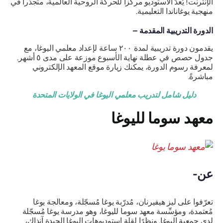
الإنترنت! يُعدّ الاستوديو مركزاً للحركة الروحية العالمية، متجذّراً في
منهجية يوغاناندا التعليمية.
الدورة التدريبية المقدمة –
يقدمون دورة تدريبية لمدة ٢٠٠ ساعة لإعداد معلمي اليوغا، مع
جدول حصص في عطلة نهاية الأسبوع موزعة على مدى ٥ أشهر.
لمعرفة رسوم الدورة، يمكنك زيارة موقع المعهد الإلكتروني
مباشرةً.
دليل شامل لتدريب معلمي اليوغا في الولايات المتحدة
معهد سوما لليوغا
عن-
تعرّفوا على ليز هيفيرنان، مُدرّبة يوغا مُسجّلة، ومعالجة يوغا
مُعتمدة، ومؤسِّسة معهد سوما لليوغا، وهو مدرسة يوغا مُسجّلة
لدى جمعية اليوغا. ونظرًا لقلة استوديوهات اليوغا الجيدة آنذاك،