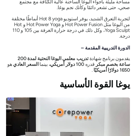
مساحة مليئة بأجواء اليوغا الساخنة عالية الكثافة مع مجتمع
صحي، حتى تشعر دائمًا وكأنك نجم يوغا.
لتجربة التعرق الشديد، يوفر استوديو Hot 8 yoga أنماطًا مختلفة
من اليوغا مثل Hot Power Fusion و Hot Power Yoga و Hot
Yoga Sculpt، وكل ذلك في درجة حرارة الغرفة بين 105 و 110
درجة.
الدورة التدريبية المقدمة –
يقدمون برنامج شهادة
تدريب معلمي اليوغا النحتية لمدة 200
ساعة
بخصم مبكر
قدره
100 دولار أمريكي،
بينما
السعر العادي
هو
1650 دولارًا أمريكيًا
.
يوغا القوة الأساسية