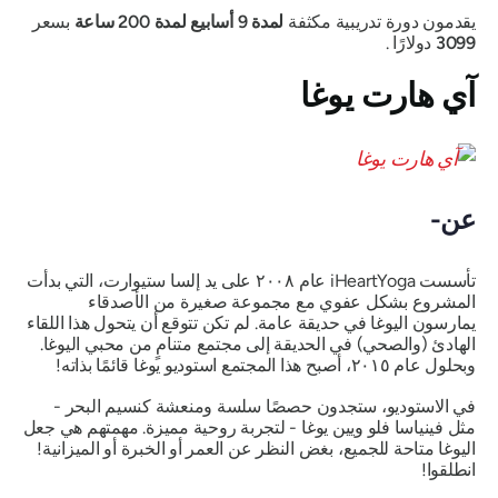
يقدمون دورة تدريبية مكثفة
لمدة 9 أسابيع لمدة
200
ساعة
بسعر
3099
دولارًا .
آي هارت يوغا
عن-
تأسست iHeartYoga عام ٢٠٠٨ على يد إلسا ستيوارت، التي بدأت
المشروع بشكل عفوي مع مجموعة صغيرة من الأصدقاء
يمارسون اليوغا في حديقة عامة. لم تكن تتوقع أن يتحول هذا اللقاء
الهادئ (والصحي) في الحديقة إلى مجتمع متنامٍ من محبي اليوغا.
وبحلول عام ٢٠١٥، أصبح هذا المجتمع استوديو يوغا قائمًا بذاته!
في الاستوديو، ستجدون حصصًا سلسة ومنعشة كنسيم البحر -
مثل فينياسا فلو ويين يوغا - لتجربة روحية مميزة. مهمتهم هي جعل
اليوغا
متاحة
للجميع، بغض النظر عن العمر أو الخبرة أو الميزانية!
انطلقوا!