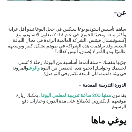
عن-
ساهم تأسيس استوديو يوغا سيكس في جعل اليوغا تبدو أقل
غرابة
وأكثر متعة وتحديًا للجميع. في عام ٢٠١٨، تعاون الاستوديو مع
إكسبونينشال فيتنس، الشركة العالمية الرائدة في مجال اللياقة
البدنية. وقد ساهمت هذه الشراكة في نموهم بشكل كبير وتوسعهم
عالميًا. يبدو الأمر لا يُصدق، أليس كذلك؟
جرّبها بنفسك – ستة أنماط أساسية من اليوغا، رحلة لا تُنسى
لجسمك وحواسك! تجمع هذه الحصص بين القوة
والوعي
والمرونة
في بيئة داعمة،
لأن المتعة تكمن في التواصل
!
الدورة التدريبية المقدمة –
يقدمون
مدتها 200 ساعة
تدريبية لمعلمي اليوغا
. يمكنك زيارة
موقعهم الإلكتروني للاطلاع على مدة الدورة وخيارات دفع
الرسوم.
يوغي ماها