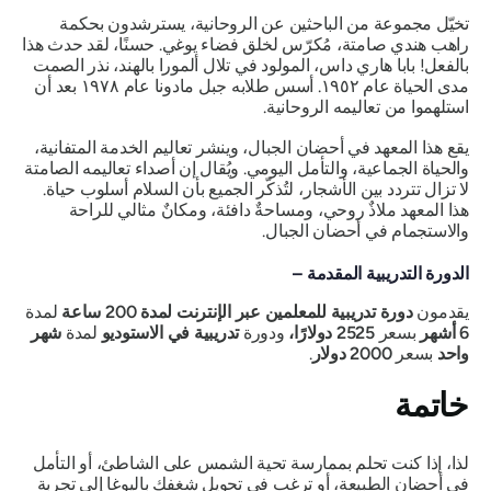
تخيّل مجموعة من الباحثين عن الروحانية، يسترشدون بحكمة
راهب هندي صامتة، مُكرّس لخلق فضاء يوغي. حسنًا، لقد حدث هذا
بالفعل! بابا هاري داس، المولود في تلال ألمورا بالهند، نذر الصمت
مدى الحياة عام ١٩٥٢. أسس طلابه جبل مادونا عام ١٩٧٨ بعد أن
استلهموا من تعاليمه الروحانية.
يقع هذا المعهد في أحضان الجبال، وينشر تعاليم الخدمة المتفانية،
والحياة الجماعية، والتأمل اليومي. ويُقال إن أصداء تعاليمه الصامتة
لا تزال تتردد بين الأشجار، لتُذكّر الجميع بأن السلام أسلوب حياة.
هذا المعهد ملاذٌ روحي، ومساحةٌ دافئة، ومكانٌ مثالي للراحة
والاستجمام في أحضان الجبال.
الدورة التدريبية المقدمة –
يقدمون
دورة تدريبية للمعلمين عبر الإنترنت لمدة 200 ساعة
لمدة
6 أشهر
بسعر
2525 دولارًا،
ودورة
تدريبية في الاستوديو
لمدة
شهر
واحد
بسعر
2000 دولار
.
خاتمة
لذا، إذا كنت تحلم بممارسة تحية الشمس على الشاطئ، أو التأمل
في أحضان الطبيعة، أو ترغب في تحويل شغفك باليوغا إلى تجربة