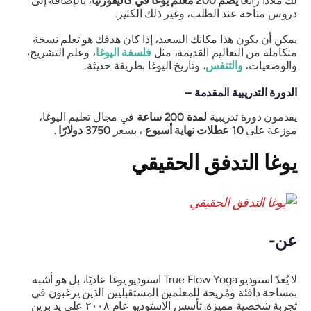
لك ملاذًا رائعًا
يضم 200 معلم يوغا في كاليفورنيا
، بالإضافة إلى
دروس متاحة عند الطلب، وغير ذلك الكثير.
يمكن أن يكون هذا مكانك السعيد، إذا كان هدفك هو تعلم نسخة
متكاملة من التعاليم القديمة، مثل
فلسفة اليوغا
، وعلم التشريح،
والوضعيات،
والتنفس
، وتاريخ اليوغا بطريقة حديثة.
الدورة التدريبية المقدمة –
يقدمون دورة تدريبية
لمدة 200 ساعة
في مجال تعليم اليوغا،
موزعة على
10
عطلات نهاية أسبوع
، بسعر
3750 دولارًا
.
يوغا التدفق الحقيقي
عن-
لا يُعدّ استوديو True Flow Yoga استوديو يوغا عاديًا، بل هو أشبه
بمساحة دافئة ومُريحة للمعلمين المستقبليين الذين يرغبون في
تجربة شخصية مميزة. تأسس الاستوديو عام ٢٠٠٨ على يد برين