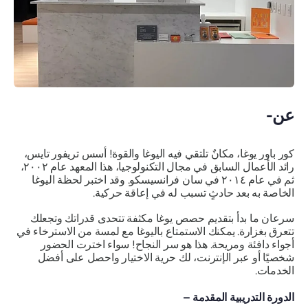
عن-
كور باور يوغا، مكانٌ تلتقي فيه اليوغا والقوة! أسس تريفور تايس،
رائد الأعمال السابق في مجال التكنولوجيا، هذا المعهد عام ٢٠٠٢،
ثم في عام ٢٠١٤ في سان فرانسيسكو. وقد اختبر لحظة اليوغا
الخاصة به بعد حادثٍ تسبب له في إعاقة حركية.
سرعان ما بدأ بتقديم حصص يوغا مكثفة تتحدى قدراتك وتجعلك
تتعرق بغزارة. يمكنك الاستمتاع باليوغا مع لمسة من الاسترخاء في
أجواء دافئة ومريحة. هذا هو سر النجاح! سواء اخترت الحضور
شخصيًا أو عبر الإنترنت، لك حرية الاختيار واحصل على أفضل
الخدمات.
الدورة التدريبية المقدمة –