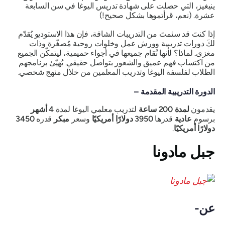
ينيغيز، التي حصلت على شهادة تدريس اليوغا في سن السابعة
عشرة. (نعم، قرأتموها بشكل صحيح!)
إذا كنتَ قد سئمتَ من التدريبات الشاقة، فإن هذا الاستوديو يُقدّم
لكَ دورات تدريبية وورش عمل وخلوات روحية مُصغّرة وذات
مغزى. لماذا؟ لأنها تُقام جميعها في أجواء حميمية، ليتمكّن الجميع
من اكتساب فهم عميق والشعور بتواصل حقيقي. يُهيّئ برنامجهم
الطلاب لفلسفة اليوغا وتدريب المعلمين من خلال منهج شخصي.
الدورة التدريبية المقدمة –
يقدمون
لمدة 200 ساعة
لتدريب معلمي اليوغا لمدة
4 أشهر
برسوم
عادية
قدرها
3950 دولارًا أمريكيًا
وسعر
مبكر
قدره
3450
دولارًا أمريكيًا
.
جبل مادونا
عن-