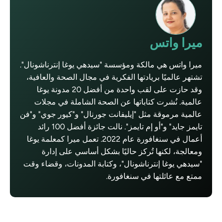
ميرا واتس
ميرا واتس هي مالكة ومؤسسة "سيدهي يوغا إنترناشونال".
تشتهر عالميًا بريادتها الفكرية في مجال الصحة والعافية،
وقد حازت على لقب واحدة من أفضل 20 مدونة يوغا
عالمية. نُشرت كتاباتها عن الصحة الشاملة في مجلات
عالمية مرموقة مثل "إيليفانت جورنال" و"كيور جوي" و"فن
تايمز جايد" و"أو إم تايمز". نالت جائزة أفضل 100 رائد
أعمال في سنغافورة عام 2022. تعمل ميرا كمعلمة يوغا
ومعالجة، لكنها تُركز حاليًا بشكل أساسي على إدارة
"سيدهي يوغا إنترناشونال"، وكتابة المدونات، وقضاء وقت
ممتع مع عائلتها في سنغافورة.