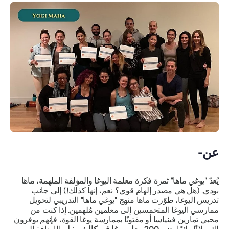
عن-
يُعدّ "يوغي ماها" ثمرة فكرة معلمة اليوغا والمؤلفة الملهمة، ماها
بودي. (هل هي مصدر إلهام قوي؟ نعم، إنها كذلك!) إلى جانب
تدريس اليوغا، طوّرت ماها منهج "يوغي ماها" التدريبي لتحويل
ممارسي اليوغا المتحمسين إلى معلمين مُلهمين. إذا كنت من
محبي تمارين فينياسا أو مفتونًا بممارسة يوغا القوة، فإنهم يوفرون