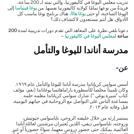
تدريب معلمي اليوغا في كاليفورنيا، والتي تمتد لـ 200 ساعة،
فريدةٌ من نوعها تمامًا كولاية كاليفورنيا نفسها. من
يوغا فينياسا
إلى
اليوغا الساخنة، أو حتى
يوغا هاثا
، هناك برنامج يوغا يناسب كل
الأذواق. هل أنتم مستعدون لاكتشاف ذلك؟
دعونا نلقي نظرة على المعاهد التي تقدم دورات تدريبية لمدة
200
ساعة
لمعلمي اليوغا في كاليفورنيا
–
مدرسة أناندا لليوغا والتأمل
عن-
أسس سوامي كرياناندا مدرسة أناندا لليوغا والتأمل عام ١٩٦٩.
وكان تلميذاً مخلصاً للأسطورة باراماهانسا يوغاناندا (نعم،
مؤلف
كتاب "سيرة يوغي
"). شارك سوامي كرياناندا معلمه حلمه
بمساعدة الناس على التواصل مع الروحانية في حياتهم اليومية،
قبل وفاته عام ٢٠١٣.
يستمر إرثه من خلال خليفته الروحي، ناياسوامي جيوتيش،
وزوجته، ناياسوامي ديفي، اللذين يُعتبران مرشدين لعائلة أناندا
العالمية. يمكنك حتى حضور دروسٍ معهما، سواءً حضورياً أو عبر