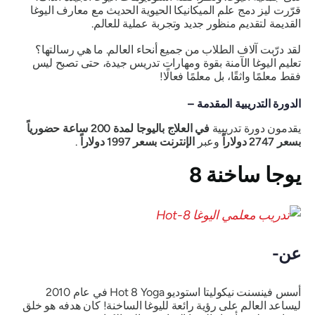
قرّرت ليز دمج علم الميكانيكا الحيوية الحديث مع معارف اليوغا
القديمة لتقديم منظور جديد وتجربة عملية للعالم.
لقد درّبت آلاف الطلاب من جميع أنحاء العالم. ما هي رسالتها؟
تعليم اليوغا الآمنة بقوة ومهارات تدريس جيدة، حتى تصبح ليس
فقط معلمًا واثقًا، بل معلمًا فعالًا!
الدورة التدريبية المقدمة –
يقدمون دورة تدريبية
في العلاج باليوجا لمدة 200 ساعة
حضورياً
بسعر 2747 دولاراً
وعبر
الإنترنت بسعر 1997 دولاراً
.
يوجا ساخنة 8
عن-
أسس فينسنت نيكوليتا استوديو Hot 8 Yoga في عام 2010
ليساعد العالم على رؤية
رائعة
لليوغا الساخنة! كان هدفه هو خلق