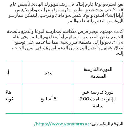
يقع استوديو يوغا فارم إيثاكا في ريف نيويورك الهادئ. تأسس عام
٢٠١٥ على يد شخصين طيبين، كريستوفر غرانت ودانييلا هيس.
أرادا إنشاء استوديو يوغا يتميز بجو دافئ ومرحب، ليتمكن ممارسو
اليوغا من التعلم والشفاء والنمو.
كانت مهمتهم توفير فرص متكافئة لممارسة اليوغا والتمتع بالصحة
للجميع، بغض النظر عن خلفياتهم أو أوضاعهم المالية. وفي عام
٢٠١٨، تحولوا إلى منظمة غير ربحية، مما ساعدهم على توسيع
نطاق عملهم وتقديم المزيد من الدعم لمن هم في أمس الحاجة
إليه.
الدورة التدريبية
مدة
أنماط ا
المقدمة
دورة تدريبية عبر
هاثا / في
الإنترنت لمدة 200
6 أسابيع
كوندالين
ساعة
قون
الموقع الإلكتروني:
https://www.yogafarm.us/