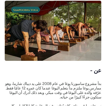
عن -
بدأ مشروع سامبورنا يوغا في عام 2008 على يد ديباك شارما، وهو
ممارس يوغا ملتزم بدأ بتعلم اليوغا عندما كان عمره 12 عامًا فقط.
عرّفه والده على اليوغا في وقت مبكر، وبعد ذلك أدرك أن اليوغا
ستكون جزءًا كبيرًا من حياته.
سرعان ما قرر بناء مكان يُدرَّس فيه اليوغا بشكلها الكامل، بكل