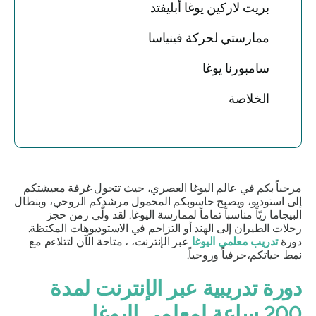
بريت لاركين يوغا أبليفتد
ممارستي لحركة فينياسا
سامبورنا يوغا
الخلاصة
مرحباً بكم في عالم اليوغا العصري، حيث تتحول غرفة معيشتكم
إلى استوديو، ويصبح حاسوبكم المحمول مرشدكم الروحي، وبنطال
البيجاما زيّاً مناسباً تماماً لممارسة اليوغا. لقد ولّى زمن حجز
رحلات الطيران إلى الهند أو التزاحم في الاستوديوهات المكتظة.
دورة
تدريب معلمي اليوغا
عبر الإنترنت،
، متاحة الآن لتتلاءم مع
نمط حياتكم،
حرفياً
وروحياً.
دورة تدريبية عبر الإنترنت لمدة
200 ساعة لمعلمي اليوغا