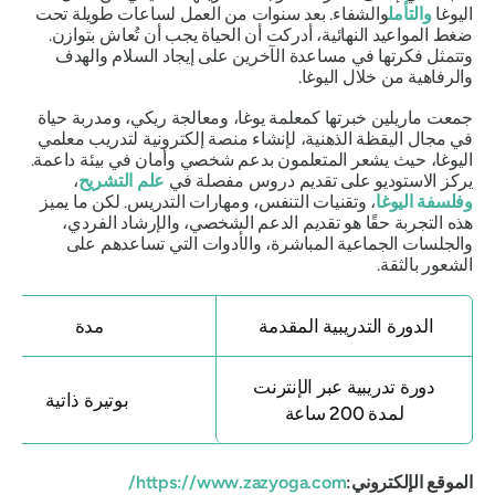
اليوغا
والتأمل
والشفاء. بعد سنوات من العمل لساعات طويلة تحت
ضغط المواعيد النهائية، أدركت أن الحياة يجب أن تُعاش بتوازن.
وتتمثل فكرتها في مساعدة الآخرين على إيجاد السلام والهدف
والرفاهية من خلال اليوغا.
جمعت ماريلين خبرتها كمعلمة يوغا، ومعالجة ريكي، ومدربة حياة
في مجال اليقظة الذهنية، لإنشاء منصة إلكترونية لتدريب معلمي
اليوغا، حيث يشعر المتعلمون بدعم شخصي وأمان في بيئة داعمة.
يركز الاستوديو على تقديم دروس مفصلة في
علم التشريح
،
وفلسفة اليوغا
، وتقنيات التنفس، ومهارات التدريس. لكن ما يميز
هذه التجربة حقًا هو تقديم الدعم الشخصي، والإرشاد الفردي،
والجلسات الجماعية المباشرة، والأدوات التي تساعدهم على
الشعور بالثقة.
الدورة التدريبية المقدمة
مدة
دورة تدريبية عبر الإنترنت
بوتيرة ذاتية
لمدة 200 ساعة
الموقع الإلكتروني:
https://www.zazyoga.com/