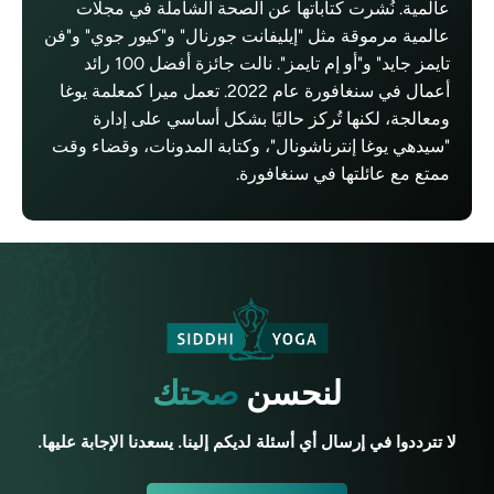
عالمية. نُشرت كتاباتها عن الصحة الشاملة في مجلات
عالمية مرموقة مثل "إيليفانت جورنال" و"كيور جوي" و"فن
تايمز جايد" و"أو إم تايمز". نالت جائزة أفضل 100 رائد
أعمال في سنغافورة عام 2022. تعمل ميرا كمعلمة يوغا
ومعالجة، لكنها تُركز حاليًا بشكل أساسي على إدارة
"سيدهي يوغا إنترناشونال"، وكتابة المدونات، وقضاء وقت
ممتع مع عائلتها في سنغافورة.
لنحسن
صحتك
لا تترددوا في إرسال أي أسئلة لديكم إلينا. يسعدنا الإجابة عليها.