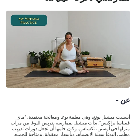
عن -
أسست ميشيل يونغ، وهي معلمة يوغا ومعالجة معتمدة، "ماي
فينياسا براكتس". بدأت ميشيل بممارسة تدريس اليوغا من مرآب
منزلها في أوستن، تكساس، وكان حلمها أن تجعل دورات تدريب
معلمي اليوغا سهلة الانضمام، وبأسعار معقولة، ومتاحة للجميع.