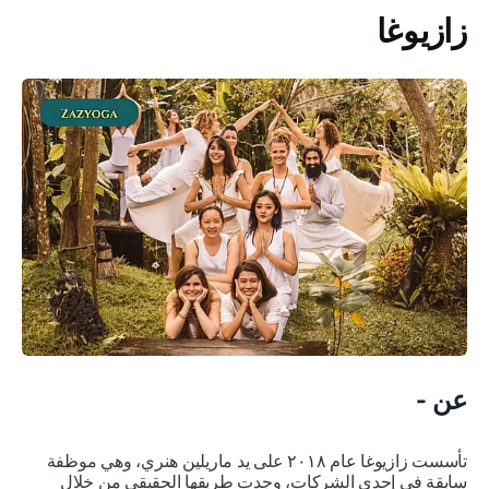
زازيوغا
عن -
تأسست زازيوغا عام ٢٠١٨ على يد ماريلين هنري، وهي موظفة
سابقة في إحدى الشركات، وجدت طريقها الحقيقي من خلال