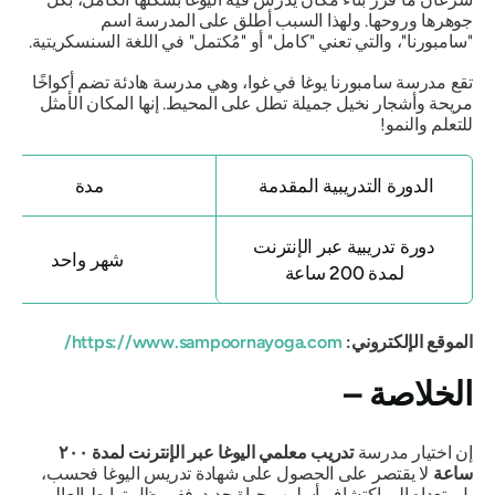
جوهرها وروحها. ولهذا السبب أطلق على المدرسة اسم
"سامبورنا"،
والتي تعني "كامل" أو "مُكتمل" في اللغة السنسكريتية.
تقع مدرسة سامبورنا يوغا في غوا، وهي مدرسة هادئة تضم أكواخًا
مريحة وأشجار نخيل جميلة تطل على المحيط. إنها المكان الأمثل
للتعلم والنمو!
الدورة التدريبية المقدمة
مدة
دورة تدريبية عبر الإنترنت
شهر واحد
لمدة 200 ساعة
الموقع الإلكتروني:
https://www.sampoornayoga.com/
الخلاصة –
إن اختيار مدرسة
تدريب معلمي اليوغا عبر الإنترنت لمدة ٢٠٠
ساعة
لا يقتصر على الحصول على شهادة تدريس اليوغا فحسب،
بل يتعداه إلى اكتشاف أسلوب حياة جديد. ففي ظل ترابط العالم