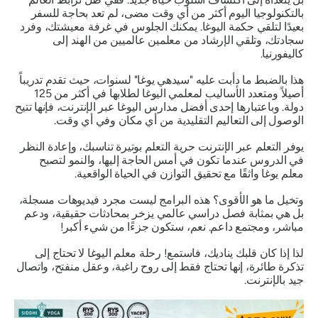
بالتكنولوجيا اليوم أكثر من أي وقت مضى، لم تعد بحاجة للسفر
بعيدًا لتلقي حكمة اليوغا. يمكنك الجلوس في غرفة معيشتك، وفرد
سجادتك، وتلقي الإرشاد من معلمين عالميين من الهند إلى
كاليفورنيا.
هذا بالضبط ما دأبت عليه "سيدهي يوغا" لسنوات، حيث تقدم تدريباً
أصيلاً ومتعدد الأساليب لمعلمي اليوغا لطلابها في أكثر من 125
دولة. وباعتبارها إحدى أفضل مدارس اليوغا عبر الإنترنت، فإنها تتيح
الوصول إلى التعاليم التقليدية من أي مكان وفي أي وقت.
يوفر التعلم عبر الإنترنت حرية التعلم بوتيرة تناسبك، وإعادة النظر
في الدروس عندما تكون في أمس الحاجة إليها، والنمو لتصبح
معلم يوغا واثقًا مع تحقيق التوازن في الحياة الواقعية.
وتخيل ما هو الأقوى؟
هذه البرامج ليست مجرد فيديوهات مسجلة،
بل هي بمثابة فصل دراسي عالمي يزخر بمحادثات حقيقية، ودعم
مباشر، ومجتمع داعم. نعم، ستكون جزءًا من شيء أكبر!
لذا إذا كان قلبك يناديك،
فاستمع
! رحلة معلم اليوغا لا تحتاج إلى
تذكرة طائرة، إنها تحتاج فقط إلى روح راغبة، وعقل منفتح، واتصال
جيد بالإنترنت.