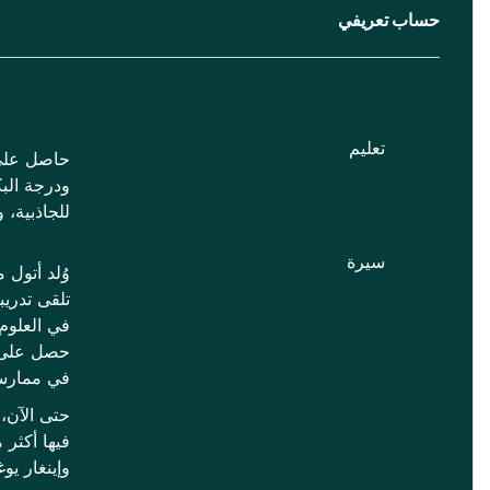
حساب تعريفي
تعليم
ودرجة البك
للجاذبية، و
سيرة
وُلد أتول 
تلقى تدريب
حصل على دب
في ممارسته
وإينغار يوغ