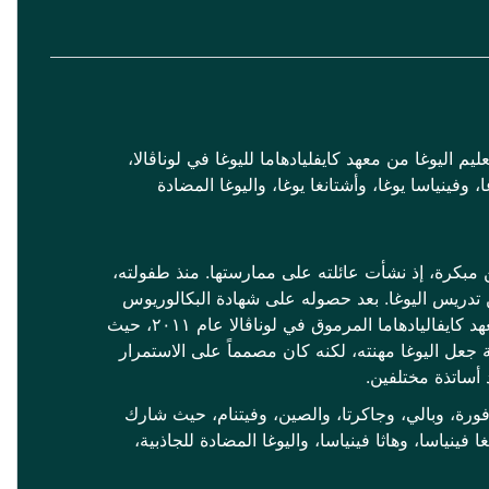
العليا في تعليم اليوغا من معهد كايفليادهاما لليوغا في لوناڤالا،
 وفينياسا يوغا، وأشتانغا يوغا، واليوغا المضادة
ن مبكرة، إذ نشأت عائلته على ممارستها. منذ طفولته،
هن تدريس اليوغا. بعد حصوله على شهادة البكالوريوس
في العلوم، لم يشعر بالراحة، فقرر مواصلة دراسته في اليوغا. بدأ تعليمه في معهد كايفاليادهاما المرموق في لوناڤالا عام ٢٠١١، حيث
ة جعل اليوغا مهنته، لكنه كان مصمماً على الاستمرار
 أساتذة مختلفين.
وغا في سنغافورة، وبالي، وجاكرتا، والصين، وفيتنام، حيث شارك
أشتانغا فينياسا، وهاثا فينياسا، واليوغا المضادة للجاذبية،