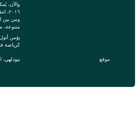
والآن، يُم
٢٠١٦،
ومن بين ا
متنوعة، م
يؤمن أتول
كرياضة ف
موقع
نيودلهي، ال