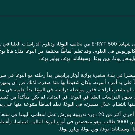
حاصل على شهادة E-RYT 500 من تحالف اليوغا، ودبلوم الدراسات 
الوريوس في العلوم، وقد تعلم أنماطًا مختلفة من اليوغا مثل: هاثا يوغا،
إيينغار يوغا، وين يوغا، وسيفاناندا يوغا، وباور يوغا.
ميشرا في بلدة صغيرة بولاية أوتار براديش. بدأ رحلته مع اليوغا في س
اً على يد أفراد أسرته، وكان شغوفاً بها منذ صغره. لذلك قرر أن يمت
لوم الدراسات العليا في اليوغا. في البداية، لم يكن متأكداً من كيفي
ا بانتظام. خلال مسيرته في اليوغا، تعلم أنماطاً متنوعة منها على يد
حتى الآن، أجرى أكثر من 20 دورة تدريبية وورش عمل لمعلمي الي
فيها أكثر من 1000 طالب. وهو متخصص في أنواع اليوغا التالية: فينياسا، و
ا، وسيفاناندا يوغا، وين يوغا، وباور يوغا.