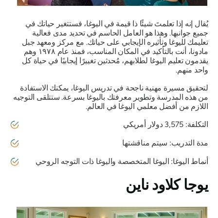
يُقال إنه إذا تعلمتَ شيئًا ذا قيمة في اليوغا، فستتغير حياتك في
جميع جوانبها. وهذا هو العامل الحاسم في تحديد مدى فعالية
تعليمك لليوغا وتأثيره الإيجابي على حياتك. مع مركز ومعهد جبل
مادونا، أنت بالتأكيد في المكان المناسب، فمنذ عام ١٩٧٨ وهم
يقدمون تعليم اليوغا لطلابهم، مُحدثين تغييرًا إيجابيًا في حياة كل
واحد منهم.
لتحقيق مسيرة مهنية ناجحة في تدريس اليوغا، يمكنك الاستفادة
من هذه المدرسة وتطوير معرفتك باليوغا بسرعة. ستتلقى التوجيه
اللازم من أفضل معلمي اليوغا في العالم.
التكلفة: 3,575 دولار أمريكي
مدة التدريب: سيتم مناقشتها
أنماط اليوغا: اليوغا المتخصصة واليوغا ذات التوجه الروحي
يوجا كلاود ناين