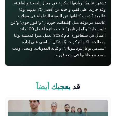
تشتهر عالميًا بريادتها الفكرية في مجال الصحة والعافية،
وقد حازت على لقب واحدة من أفضل 20 مدونة يوغا
عالمية. نُشرت كتاباتها عن الصحة الشاملة في مجلات
عالمية مرموقة مثل "إيليفانت جورنال" و"كيور جوي" و"فن
تايمز جايد" و"أو إم تايمز". نالت جائزة أفضل 100 رائد
أعمال في سنغافورة عام 2022. تعمل ميرا كمعلمة يوغا
ومعالجة، لكنها تُركز حاليًا بشكل أساسي على إدارة
"سيدهي يوغا إنترناشونال"، وكتابة المدونات، وقضاء وقت
ممتع مع عائلتها في سنغافورة.
قد
يعجبك أيضاً