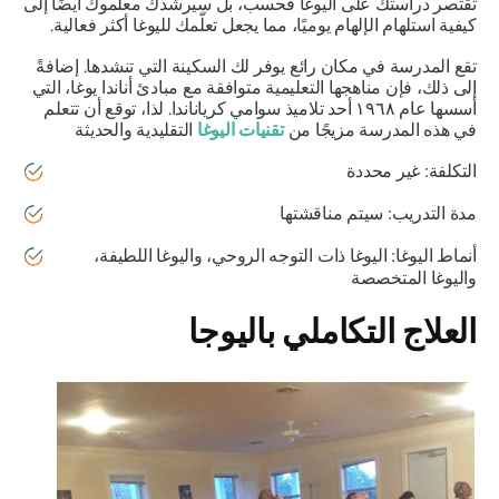
تقتصر دراستك على اليوغا فحسب، بل سيرشدك معلموك أيضًا إلى
كيفية استلهام الإلهام يوميًا، مما يجعل تعلّمك لليوغا أكثر فعالية.
تقع المدرسة في مكان رائع يوفر لك السكينة التي تنشدها. إضافةً
إلى ذلك، فإن مناهجها التعليمية متوافقة مع مبادئ أناندا يوغا، التي
أسسها عام ١٩٦٨ أحد تلاميذ سوامي كرياناندا. لذا، توقع أن تتعلم
في هذه المدرسة مزيجًا من
تقنيات اليوغا
التقليدية والحديثة
التكلفة: غير محددة
مدة التدريب: سيتم مناقشتها
أنماط اليوغا: اليوغا ذات التوجه الروحي، واليوغا اللطيفة،
واليوغا المتخصصة
العلاج التكاملي باليوجا