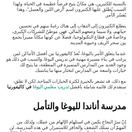
بالنسبة للكثيرين، هي مكانٌ يتيح فرصاً عظيمة في الحياة. ولهذا
السبب يُطلق عليها الكثيرون اسم "أرض اللبن والعسل"، وهذا
يُفسّر الأمر.
يتطلع الكثيرون إلى الذهاب إلى هناك رغبةً منهم في تحسين
حياتهم، ولا سيما وضعهم المالي. فهي موطنٌ للشركات الكبرى،
وخاصةً في قطاع التكنولوجيا، فضلاً عن كونها مكاناً مميزاً يجمع
بين سحر الريف وحيوية المدينة.
عندما يتعلق الأمر باليوغا، تُعدّ كاليفورنيا من أفضل الأماكن لمن
يرغب في بناء مسيرة مهنية في تدريس اليوغا. والسبب في ذلك هو
وجود العديد من المدارس المتميزة في المنطقة، ما يتيح لك
خيارات واسعة من المدارس لتختار منها ما يناسبك.
مع ذلك، قد تشعر بالحيرة لكثرة الخيارات المتاحة. لكن لا تقلق،
سنقدم لك قائمة شاملة بأفضل
تدريب معلمي اليوغا
في كاليفورنيا
.
مدرسة أناندا لليوغا والتأمل
إنّ سرّ النجاح يكمن في استلهام الإلهام من عملك، ولذلك من
المهمّ أن تمتلك الشغف والحافز للاستمرار. في هذه المدرسة، لن