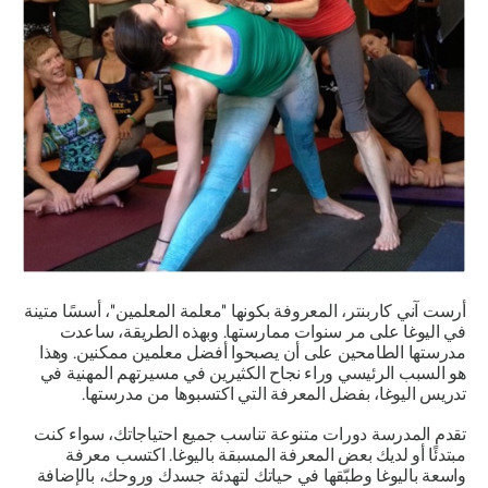
أرست آني كاربنتر، المعروفة بكونها "معلمة المعلمين"، أسسًا متينة
في اليوغا على مر سنوات ممارستها. وبهذه الطريقة، ساعدت
مدرستها الطامحين على أن يصبحوا أفضل معلمين ممكنين. وهذا
هو السبب الرئيسي وراء نجاح الكثيرين في مسيرتهم المهنية في
تدريس اليوغا، بفضل المعرفة التي اكتسبوها من مدرستها.
تقدم المدرسة دورات متنوعة تناسب جميع احتياجاتك، سواء كنت
مبتدئًا أو لديك بعض المعرفة المسبقة باليوغا. اكتسب معرفة
واسعة باليوغا وطبّقها في حياتك لتهدئة جسدك وروحك، بالإضافة