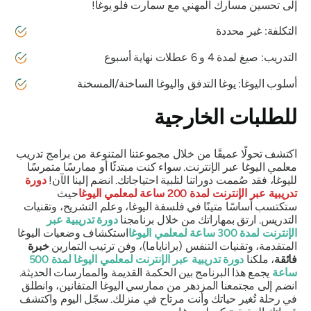
إلى تحسين مسارك المهني مع سمارت فلو يوغا!
التكلفة: غير محددة
التدريب: صيغ لمدة 4 و 6 عطلات نهاية أسبوع
أسلوب اليوغا: يوغا التدفق واليوغا الساخنة/المسخنة
للطلبات الخارجية
اكتشف تحولًا عميقًا من خلال مجموعتنا المتنوعة من برامج تدريب
معلمي اليوغا عبر الإنترنت. سواء كنت مبتدئًا أو ممارسًا متمرسًا
لليوغا، فقد صُممت دوراتنا لتلبية احتياجاتك. انضم إلينا الآن!
دورة
تدريبية عبر الإنترنت لمدة 200 ساعة لمعلمي اليوغا
حيث
ستكتسب أساسًا متينًا في فلسفة اليوغا، وعلم التشريح، وتقنيات
التدريس. ارتقِ بمهاراتك من خلال برنامجنا
دورة تدريبية عبر
الإنترنت لمدة 300 ساعة لمعلمي اليوغا
استكشاف وضعيات اليوغا
المتقدمة، وتقنيات التنفس (براناياما)، وفن ترتيب التمارين
خبرة
فائقة
، ملكنا
دورة تدريبية عبر الإنترنت لمعلمي اليوغا لمدة 500
ساعة
يجمع هذا البرنامج بين الحكمة القديمة والممارسات الحديثة.
انضم إلى مجتمعنا المزدهر من ممارسي اليوغا المتفانين، وانطلق
في رحلة تُغير حياتك وأنت مرتاح في منزلك. سجّل اليوم واكتشف