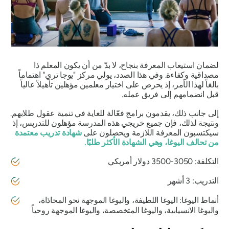
لضمان استيعاب المعرفة بنجاح، لا بدّ من أن يكون المعلم ذا
مصداقية وكفاءة. وفي هذا الصدد، يولي مركز "يوجا تري" اهتماماً
بالغاً لهذا الأمر، إذ يحرص على اختيار معلمين مؤهلين تأهيلاً عالياً
قبل انضمامهم إلى فريق عمله.
إلى جانب ذلك، يقدمون برامج فعّالة للغاية في تنمية عقول طلابهم.
ونتيجة لذلك، فإن جميع خريجي هذه المدرسة مؤهلون للتدريس، إذ
سيكتسبون المعرفة اللازمة ويحصلون على
شهادة تدريب معتمدة
من تحالف اليوغا، وهي الشهادة الأكثر طلبًا.
التكلفة: 3050-3500 دولار أمريكي
التدريب: 3 أشهر
أنماط اليوغا: اليوغا اللطيفة، واليوغا الموجهة نحو المحاذاة،
واليوغا الانسيابية، واليوغا المتخصصة، واليوغا الموجهة روحياً