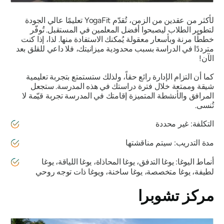
لأكثر من عقدين من الزمن، تُقدّم YogaFit تعليمًا عالي الجودة
لتطوير الطلاب ليصبحوا أفضل المعلمين في المستقبل. تُوفّر
خططًا مرنة وبأسعار معقولة يُمكنك الاستفادة منها. لذا، إذا كنت
مترددًا في الدراسة بسبب محدودية ميزانيتك، فلا داعي للقلق بعد
الآن!
كما أن التزام الإدارة رائع حقاً، ولذلك ستستمتع بتجربة تعليمية
شيقة وممتعة خلال فترة دراستك في هذه المدرسة. ستجعل
المرافق والأنشطة المتميزة إقامتك في المدرسة تجربة قيّمة لا
تُنسى.
التكلفة: غير محددة
مدة التدريب: سيتم مناقشتها
أنماط اليوغا: يوغا التدفق، يوغا المحاذاة، يوغا اللياقة، يوغا
لطيفة، يوغا متخصصة، يوغا ساخنة، ويوغا ذات توجه روحي
مركز تشوبرا