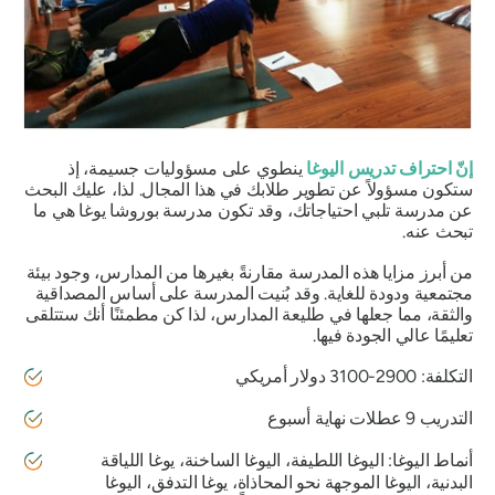
إنّ احتراف تدريس اليوغا
ينطوي على مسؤوليات جسيمة، إذ
ستكون مسؤولاً عن تطوير طلابك في هذا المجال. لذا، عليك البحث
عن مدرسة تلبي احتياجاتك، وقد تكون مدرسة بوروشا يوغا هي ما
تبحث عنه.
من أبرز مزايا هذه المدرسة مقارنةً بغيرها من المدارس، وجود بيئة
مجتمعية ودودة للغاية. وقد بُنيت المدرسة على أساس المصداقية
والثقة، مما جعلها في طليعة المدارس، لذا كن مطمئنًا أنك ستتلقى
تعليمًا عالي الجودة فيها.
التكلفة: 2900-3100 دولار أمريكي
التدريب 9 عطلات نهاية أسبوع
أنماط اليوغا: اليوغا اللطيفة، اليوغا الساخنة، يوغا اللياقة
البدنية، اليوغا الموجهة نحو المحاذاة، يوغا التدفق، اليوغا