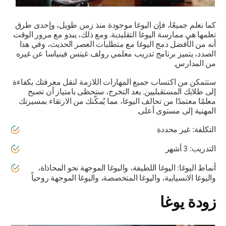
كما نعلم جميعًا، فإن اليوغا موجودة منذ زمن طويل، وإحدى طرق
تعلمها هي ممارسة اليوغا التقليدية. ومع ذلك، يبدو مع مرور الوقت
أنه من الأفضل دمج اليوغا مع متطلبات العصر الحديث، وفي هذا
الصدد، يتميز برنامج تدريب معلمي رولف غيتس فينياسا عن غيره
من المدارس.
ستتمكن من اكتساب جميع المهارات اللازمة لنقل معرفتك بكفاءة
إلى طلابك المستقبليين. بعد التخرج، ستحظى بامتياز أن تصبح
معلمًا معتمدًا من تحالف اليوغا، مما يُمكّنك من الارتقاء بمسيرتك
المهنية إلى مستوى أعلى.
التكلفة: غير محددة
التدريب: 3 أشهر
أنماط اليوغا: اليوغا اللطيفة، واليوغا الموجهة نحو المحاذاة،
واليوغا الانسيابية، واليوغا المتخصصة، واليوغا الموجهة روحياً
زودة يوغا