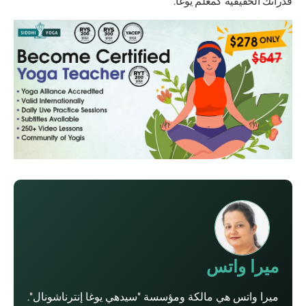
قدراتك الحقيقية كمعلم يوغا.
ميرا واتس
ميرا واتس هي مالكة ومؤسسة "سيدهي يوغا إنترناشونال".