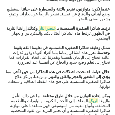
عندما نكون متوازنين، نشعر بالثقة والسيطرة على حياتنا.
نستطيع
وضع أهداف والدفاع عن أنفسنا. نشعر بالرضا عن إنجازاتنا ونتمتع
بشعور صحي بالفخر.
ترتبط شاكرا الضفيرة الشمسية بـ
عنصر النار
وكذلك إرادتنا النارية
في الظهور.
ترتبط هذه الشاكرا أيضًا بالكبد والبنكرياس والجهاز
الهضمي.
تتمثل وظيفة شاكرا الضفيرة الشمسية في تعليمنا الثقة بقوتنا
وحدسنا.
تعزز هذه الشاكرا إيماننا بأننا أفراد أقوياء وذوو قدرات
عالية.
نحتاج إلى الإيمان بأنفسنا وبقدرتنا على اتخاذ القرارات. كما
نحتاج إلى تعلم وضع حدود والدفاع عن أنفسنا عند الضرورة.
خلال حياتنا، قد تحدث اختلالات في هذه الشاكرا من حين لآخر، مما
يؤدي إلى الشعور بالعجز والقلق والتوتر.
ومن هنا، يرتكز علاج
شاكرا الضفيرة الشمسية على فتح هذه النقطة الطاقية واستعادة
توازنها.
يمكن إعادة التوازن من خلال طرق مختلفة
، بما في ذلك التأمل
واليوغا
الريكي
بالإضافة إلى الأحجار الكريمة والبلورات والأطعمة
المختلفة، وأنواع معينة من الموسيقى. فهي تساعدنا على موازنة
شاكرا الضفيرة الشمسية و
أن نختبر المزيد من القوة الشخصية