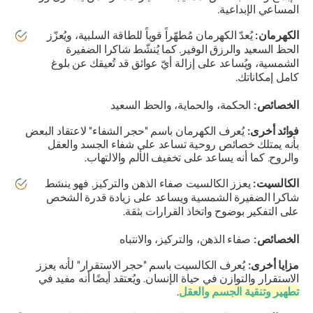
المساعي الإبداعية.
الكهرمان:
يُعدّ الكهرمان مُطهّراً قوياً للطاقة السلبية، ويُعزّز
الحظ السعيد والرزق الوفير. كما يُنشّط شاكرا الضفيرة
الشمسية، ويُساعد على إزالة أيّ عوائق قد تُعيقك عن بلوغ
كامل إمكاناتك.
الخصائص:
الحكمة، والحماية، والحظ السعيد
فوائد أخرى:
يُعرف الكهرمان باسم "حجر الشفاء" لاعتقاد البعض
بأنه يمتلك خصائص روحية تساعد على شفاء الجسد والعقل
والروح. كما أنه يساعد على تخفيف الألم والالتهاب.
الكالسيت:
يعزز الكالسيت صفاء الذهن والتركيز. فهو ينشط
شاكرا الضفيرة الشمسية ويساعد على زيادة قدرة الشخص
على التفكير بوضوح واتخاذ القرارات بثقة.
الخصائص:
صفاء الذهن، والتركيز، والانتباه
مزايا أخرى:
يُعرف الكالسيت باسم "حجر الاستقرار" لأنه يعزز
الاستقرار والتوازن في حياة الإنسان. ويُعتقد أيضًا أنه مفيد في
تطهير وتنقية الجسم والعقل
.