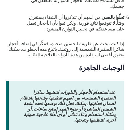
الأقل للسماح لطاقات الأحجار المتوازنة بالتغلغل في
جسمكِ.
تحلّوا بالصبر.
من المهم أن تتذكروا أن الشفاء يستغرق
وقتاً. لا تتوقعوا نتائج فورية، ولكن ثقوا بأن الأحجار تعمل
على مساعدتكم في تحقيق التوازن المنشود.
إذا كنت تبحث عن طريقة لتحسين صحتك، ففكّر في إضافة أحجار
شاكرا الضفيرة الشمسية إلى روتينك. باتباع هذه الخطوات، يمكنك
تحقيق أقصى استفادة من هذه الأدوات العلاجية الفعّالة.
الوجبات الجاهزة
عند استخدام الأحجار والبلورات لتنشيط شاكرا
الضفيرة الشمسية، من المهم تنظيفها وشحنها بانتظام
لضمان فعاليتها. يمكنك فعل ذلك بوضعها تحت أشعة
الشمس المباشرة أو ضوء القمر لبضع ساعات. أو
يمكنك استخدام وعاء غنائي أو أي أداة علاجية صوتية
أخرى لتنظيفها وشحنها.