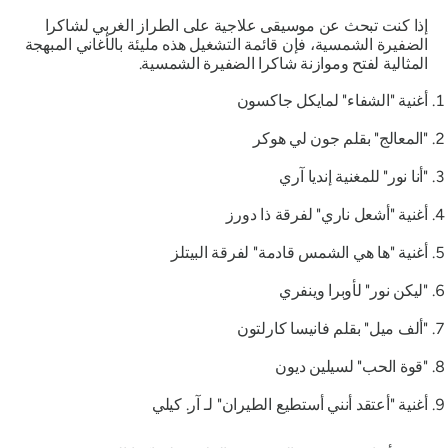
إذا كنت تبحث عن موسيقى علاجية على الطراز الغربي لشاكرا
الضفيرة الشمسية، فإن قائمة التشغيل هذه مليئة بالأغاني المبهجة
المثالية لفتح وموازنة شاكرا الضفيرة الشمسية.
أغنية "الشفاء" لمايكل جاكسون
"المعالج" بقلم جون لي هوكر
"أنا نور" للمغنية إنديا آري
أغنية "أشعل ناري" لفرقة ذا دورز
أغنية "ها هي الشمس قادمة" لفرقة البيتلز
"ليكن نور" لأوبرا وينفري
"ألف ميل" بقلم فانيسا كارلتون
"قوة الحب" لسيلين ديون
أغنية "أعتقد أنني أستطيع الطيران" لـ آر. كيلي