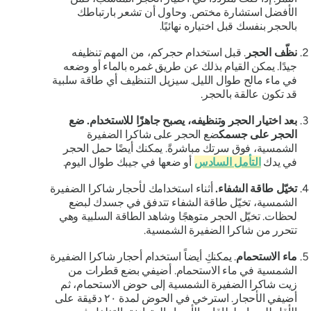
الأفضل استشارة مختص. وحاول أن تشعر بارتباطك
بالحجر بنفسك قبل اختياره نهائيًا.
نظّف الحجر
. قبل استخدام حجركم، من المهم تنظيفه
جيدًا. يمكن القيام بذلك عن طريق غمره بالماء أو وضعه
في ماء مالح طوال الليل. سيزيل التنظيف أي طاقة سلبية
قد تكون عالقة بالحجر.
بعد اختيار الحجر وتنظيفه، يصبح جاهزًا للاستخدام. ضع
الحجر على جسمك
ضع الحجر على شاكرا الضفيرة
الشمسية، فوق سرتك مباشرةً. يمكنك أيضًا حمل الحجر
في يدك
التأمل السادس
أو ضعها في جيبك طوال اليوم.
تخيّل طاقة الشفاء.
أثناء استخدامك لأحجار شاكرا الضفيرة
الشمسية، تخيّل طاقة الشفاء تتدفق في جسدك لبضع
لحظات. تخيّل الحجر متوهجًا وشاهد الطاقة السلبية وهي
تتحرر من شاكرا الضفيرة الشمسية.
ماء الاستحمام
. يمكنكِ أيضاً استخدام أحجار شاكرا الضفيرة
الشمسية في ماء الاستحمام. أضيفي بضع قطرات من
زيت شاكرا الضفيرة الشمسية إلى حوض الاستحمام، ثم
أضيفي الأحجار. استرخي في الحوض لمدة ٢٠ دقيقة على