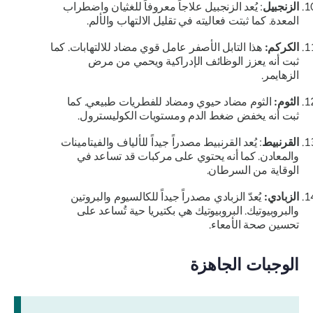
الزنجبيل
: يُعد الزنجبيل علاجاً معروفاً للغثيان واضطراب
المعدة. كما ثبتت فعاليته في تقليل الالتهاب والألم.
الكركم:
هذا التابل الأصفر عامل قوي مضاد للالتهابات. كما
ثبت أنه يعزز الوظائف الإدراكية ويحمي من مرض
الزهايمر.
الثوم:
الثوم مضاد حيوي ومضاد للفطريات طبيعي. كما
ثبت أنه يخفض ضغط الدم ومستويات الكوليسترول.
القرنبيط
: يُعد القرنبيط مصدراً جيداً للألياف والفيتامينات
والمعادن. كما أنه يحتوي على مركبات قد تساعد في
الوقاية من السرطان.
الزبادي:
يُعدّ الزبادي مصدراً جيداً للكالسيوم والبروتين
والبروبيوتيك. البروبيوتيك هي بكتيريا حية تُساعد على
تحسين صحة الأمعاء.
الوجبات الجاهزة