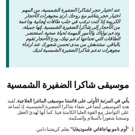
عند اختيار حجر لشاكرا الضفيرة الشمسية، من المهم
اختيار حجر يتناغم مع روحك. ارتدِ مجوهرات الأحجار
الكريمة إذا كنت ترغب في جلب طاقات إيجابية وداعمة
من الأحجار إلى شاكرا الضفيرة الشمسية. إنها جميلة،
وتدعم نواياك والأمور المهمة لحياة صحية. استحضر
الطاقات التي تحتاجها لدعم نيتك، ودع الأحجار تقوم
بالباقي. ستندهش من مدى تحسن شعورك عند ارتداء
مجوهرات تدعم شاكرا الضفيرة الشمسية لديك.
موسيقى شاكرا الضفيرة الشمسية
يأتي في المرتبة الأولى على قائمتنا موسيقى المانترا العلاجية.
تُفيد
هذه الموسيقى أيضاً في شفاء شاكرا الضفيرة الشمسية، إذ تُساعد
على التواصل مع القوة العليا الكامنة فينا. كما أنها تُهدئ العقل
وتمنحنا شعوراً بالسلام والسكينة.
"أوم نامو بهاجافاتي فاسوديفايا"
بقلم كريشنا داس