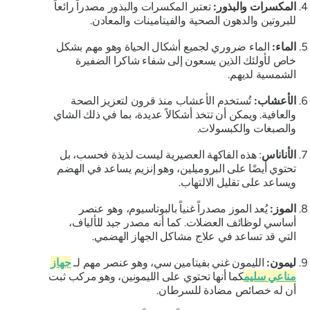
المكسرات والبذور:
تعتبر المكسرات والبذور مصدراً رائعاً
للبروتين والدهون الصحية والفيتامينات والمعادن.
الماء:
الماء ضروري لجميع أشكال الحياة وهو مهم بشكل
خاص لأولئك الذين يسعون إلى شفاء شاكرا الضفيرة
الشمسية لديهم.
الأعشاب:
تُستخدم الأعشاب منذ قرون لتعزيز الصحة
والعافية. ويمكن أن تتخذ أشكالاً عديدة، بما في ذلك الشاي
والصبغات والكبسولات.
الأناناس
: هذه الفاكهة العصيرية ليست لذيذة فحسب، بل
تحتوي أيضًا على البروميلين، وهو إنزيم يساعد في الهضم
ويساعد على تقليل الالتهاب.
الموز:
يُعد الموز مصدراً غنياً بالبوتاسيوم، وهو عنصر
أساسي لوظائف العضلات. كما أنه مصدر جيد للألياف،
التي قد تساعد في علاج مشاكل الجهاز الهضمي.
ليمون:
الليمون غني بفيتامين سي، وهو عنصر مهم لـ
جهاز
مناعي سليم
كما أنها تحتوي على الليمونين، وهو مركب ثبت
أن له خصائص مضادة للسرطان.