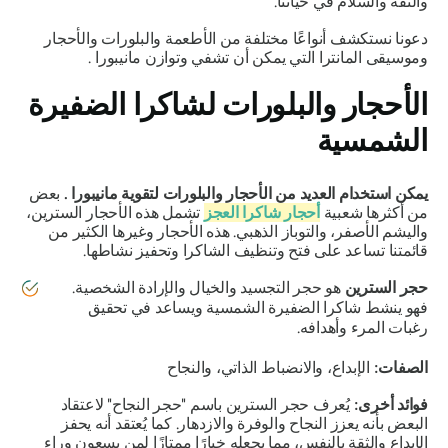
والثقة والسلام في حياتنا.
دعونا نستكشف أنواعًا مختلفة من الأطعمة والبلورات والأحجار
وموسيقى المانترا التي يمكن أن تشفي وتوازن
مانيبورا
.
الأحجار والبلورات لشاكرا الضفيرة
الشمسية
يمكن استخدام العديد من الأحجار والبلورات لتقوية
مانيبورا
.
بعض
من أكثرها شعبية
أحجار شاكرا العجز
تشمل هذه الأحجار السترين،
واليشم الأصفر، والتوباز الذهبي. هذه الأحجار وغيرها الكثير من
قائمتنا تساعد على فتح وتنظيف الشاكرا وتحفيز نشاطها.
حجر السترين
هو حجر التجسيد والخيال والإرادة الشخصية.
فهو ينشط شاكرا الضفيرة الشمسية ويساعد في تحقيق
رغبات المرء وأهدافه.
الصفات:
الإبداع، والانضباط الذاتي، والنجاح
فوائد أخرى:
يُعرف حجر السترين باسم "حجر النجاح" لاعتقاد
البعض بأنه يعزز النجاح والوفرة والازدهار. كما يُعتقد أنه يحفز
الإبداع والثقة بالنفس، مما يجعله خيارًا ممتازًا لمن يسعون وراء