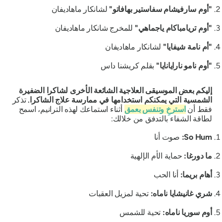
"أوم سارفيشام سفاستير بهافاتو"
لشانكار ماهاديفان
"أوم تريامباكام ياجماهي"
للمخرج شانكار ماهاديفان
"أم نامة شيفايا"
لشانكار ماهاديفان
"أوم نامو نارايانايا"
بقلم كريشنا داس
إليكم بعض الموسيقى العلاجية الشائعة الأخرى لشاكرا الضفيرة
الشمسية التي يمكنكم استخدامها في ممارسة علاج الشاكرا.
تذكر
فقط أن
استرخِ وتنفس بعمق
أثناء استماعك لهذه الترانيم، اسمح
لطاقة الشفاء بالتدفق من خلالك:
So Hum:
صوت أنا
ما دورغا:
حماية الأم الإلهية
أهام بريما:
أنا الحب
شري غانيشايا ناماه:
تحية لمزيل العقبات
أوم سوريا ناماه:
تحية للشمس