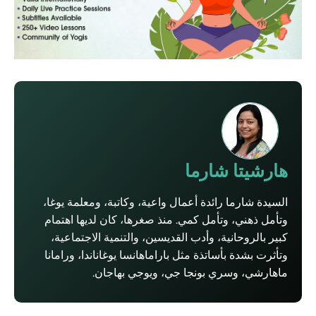
هارشيتا شارما
السيدة شارما رائدة أعمال واعية، وكاتبة، ومعلمة يوغا،
وتأمل ذهني، وتأمل كمي. منذ صغرها، كان لديها اهتمام
كبير بالروحانية، وأدب القديسين، والتنمية الاجتماعية،
وتأثرت بشدة بأساتذة مثل باراماهانسا يوغاناندا، ورامانا
ماهارشي، وسري بونجا جي، ويوجي بهاجان.