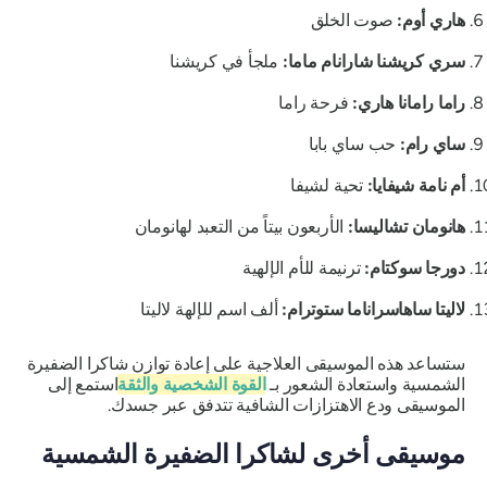
هاري أوم:
صوت الخلق
سري كريشنا شارانام ماما:
ملجأ في كريشنا
راما رامانا هاري:
فرحة راما
ساي رام:
حب ساي بابا
أم نامة شيفايا:
تحية لشيفا
هانومان تشاليسا:
الأربعون بيتاً من التعبد لهانومان
دورجا سوكتام:
ترنيمة للأم الإلهية
لاليتا ساهاسراناما ستوترام:
ألف اسم للإلهة لاليتا
ستساعد هذه الموسيقى العلاجية على إعادة توازن شاكرا الضفيرة
الشمسية واستعادة الشعور بـ
القوة الشخصية والثقة
استمع إلى
الموسيقى ودع الاهتزازات الشافية تتدفق عبر جسدك.
موسيقى أخرى لشاكرا الضفيرة الشمسية