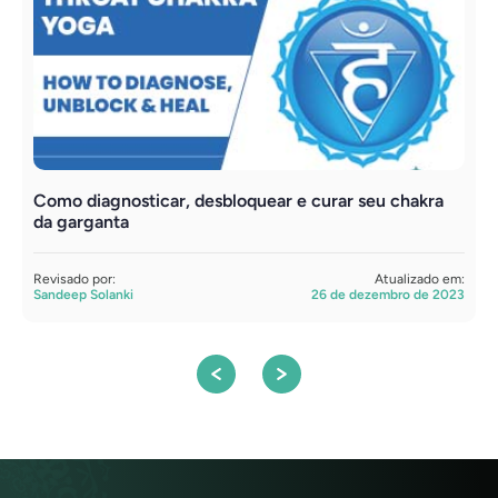
Como diagnosticar, desbloquear e curar seu chakra
S
da garganta
M
Revisado por:
Atualizado em:
A
Sandeep Solanki
26 de dezembro de 2023
D