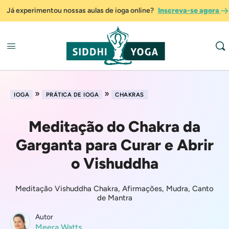
Já experimentou nossas aulas de ioga online?
Inscreva-se agora
»
»
IOGA
PRÁTICA DE IOGA
CHAKRAS
Meditação do Chakra da
Garganta para Curar e Abrir
o Vishuddha
Meditação Vishuddha Chakra, Afirmações, Mudra, Canto
de Mantra
Autor
Meera Watts