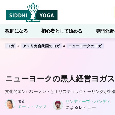
教師になる
初心者として始める
専門分野
ブログ
学ぶ
»
»
ヨガ
アメリカ合衆国のヨガ
ニューヨークのヨガ
ニューヨークの黒人経営ヨガ
文化的エンパワーメントとホリスティックヒーリングが出
著者
サンディープ・パンディ
ミーラ・ワッツ
によるレビュー