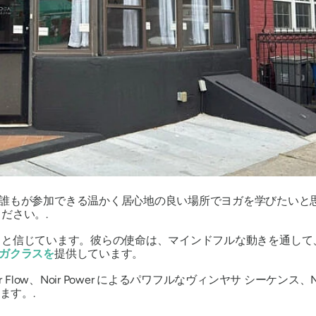
誰もが参加できる温かく居心地の良い場所でヨガを学びたいと
ください。.
糧であると信じています。彼らの使命は、マインドフルな動きを通
ガクラスを
提供しています。
ow、Noir Power によるパワフルなヴィンヤサ シーケンス、Noir F
ます。.