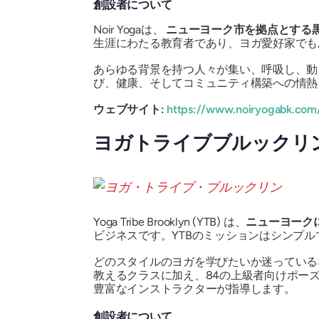
創設者について
Noir Yogaは、
ニューヨーク市を拠点とする
生涯にわたる教育者であり、ヨガ愛好家でも
あらゆる背景を持つ人々が集い、呼吸し、動
び、健康、そしてコミュニティ構築への情
ウェブサイト:
https://www.noiryogabk.com
ヨガトライブブルックリ
Yoga Tribe Brooklyn (YTB) は、
ニューヨーク
ビジネスです。YTBのミッションはシンプル
どのスタイルのヨガを学びたいか迷っているなら、Yog
教えるクラスに加え、84の上級者向けポー
豊富なインストラクターが指導します。
創設者について