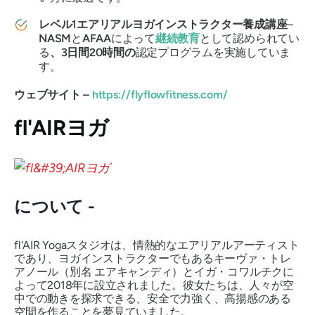
レベル1エアリアルヨガインストラクター養成講座
–
NASM
と
AFAA
によって
継続教育
として認められてい
る
、3日間20時間の
認定プログラムを実施していま
す。
ウェブサイト –
https://flyflowfitness.com/
fl'AIRヨガ
について -
fl'AIR Yogaスタジオは、情熱的なエアリアルアーティスト
であり、ヨガインストラクターでもあるキーヴァ・トレ
アノール（別名
エアキャンディ
）とイガ・コワルチクに
よって2018年に設立されました。彼女たちは、人々が空
中での動きを探求できる、安全で力強く、高揚感のある
空間を作ることを夢見ていました。