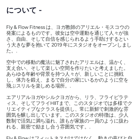
について -
Fly & Flow Fitness は、ヨガ教師のアリエル・モスコウの
発案によるものです。彼女は空中運動を通じて人々が強
さ、自由、そして自信を感じられるよう手助けするとい
う大きな夢を抱いて 2019 年にスタジオをオープンしまし
た。.
空中での移動の魔法に魅了されたアリエルは、温かく、
支え合い、そして楽しい空間を作りたいと考えました。
あらゆる年齢や背景を持つ人々が、新しいことに挑戦
し、体力を鍛え、まるで自分の家にいるかのように空を
飛ぶスリルを楽しめる場所。.
エアリアルヨガやシルクヨガから、リラ、フライピラテ
ィス、そしてフライHIITまで、このスタジオでは多様でク
リエイティブなクラスを提供し、常に新鮮で刺激的な雰
囲気を醸し出しています。このスタジオの特徴は、少人
数制で活気に満ち溢れ、誰もが家族の一員のように扱わ
れる、親密で励まし合う雰囲気です。.
Fly & Flow はフィットネスだけではなく、動きの喜びと自