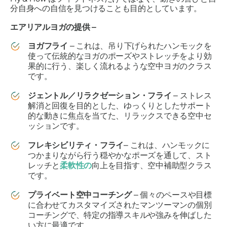
分自身への自信を見つけることも目的としています。
エアリアルヨガの提供 –
ヨガフライ
– これは、吊り下げられたハンモックを
使って伝統的なヨガのポーズやストレッチをより効
果的に行う、楽しく流れるような空中ヨガのクラス
です。
ジェントル／リラクゼーション・フライ
– ストレス
解消と回復を目的とした、ゆっくりとしたサポート
的な動きに焦点を当てた、リラックスできる空中セ
ッションです。
フレキシビリティ・フライ
– これは、ハンモックに
つかまりながら行う穏やかなポーズを通して、スト
レッチと
柔軟性の
向上を目指す、空中補助型クラス
です。
プライベート空中コーチング
– 個々のペースや目標
に合わせてカスタマイズされたマンツーマンの個別
コーチングで、特定の指導スキルや強みを伸ばした
い方に最適です。