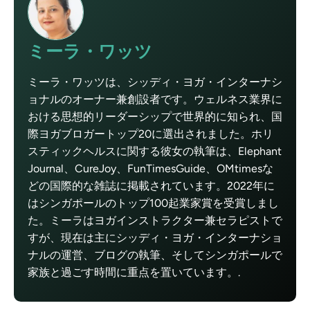
ミーラ・ワッツ
ミーラ・ワッツは、シッディ・ヨガ・インターナシ
ョナルのオーナー兼創設者です。ウェルネス業界に
おける思想的リーダーシップで世界的に知られ、国
際ヨガブロガートップ20に選出されました。ホリ
スティックヘルスに関する彼女の執筆は、Elephant
Journal、CureJoy、FunTimesGuide、OMtimesな
どの国際的な雑誌に掲載されています。2022年に
はシンガポールのトップ100起業家賞を受賞しまし
た。ミーラはヨガインストラクター兼セラピストで
すが、現在は主にシッディ・ヨガ・インターナショ
ナルの運営、ブログの執筆、そしてシンガポールで
家族と過ごす時間に重点を置いています。.