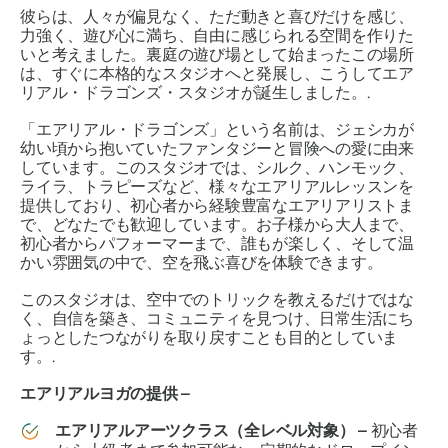
彼らは、人々が偏見なく、ただ動きと喜びだけを感じ、
力強く、遊び心に満ち、自由に感じられる空間を作りた
いと考えました。裏庭の遊び場として始まったこの場所
は、すぐに本格的なスタジオへと発展し、こうしてエア
リアル・ドラゴンズ・スタジオが誕生しました。.
「エアリアル・ドラゴンズ」
という名前は、ジェシカが
幼い頃から抱いていたファンタジーと冒険への愛に由来
しています。このスタジオでは、シルク、ハンモック、
ライラ、トラピーズなど、様々なエアリアルレッスンを
提供しており、初心者から経験豊富なエアリアリストま
で、どなたでも歓迎しています。お子様から大人まで、
初心者からパフォーマーまで、誰もが楽しく、そして温
かい雰囲気の中で、空を飛ぶ喜びを体験できます。
このスタジオは、空中でのトリックを教えるだけではな
く、自信を築き、コミュニティを見つけ、日常生活にち
ょっとしたつながりを取り戻すことも目的としていま
す。.
エアリアルヨガの提供 –
エアリアルアーツクラス（全レベル対象） –
初心者