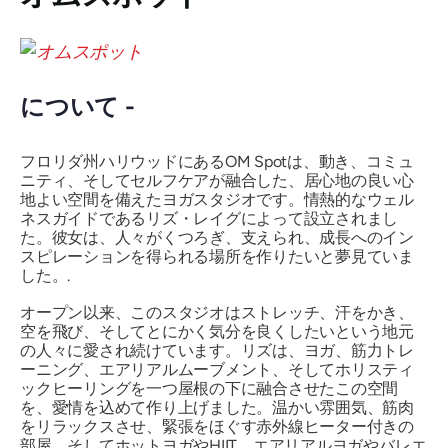
について -
フロリダ州ハリウッドにあるOM Spotは、動き、コミュ
ニティ、そしてセルフケアが融合した、居心地の良い心
地よい空間を備えたヨガスタジオです。情熱的なウェル
ネスガイドであるリズ・レイグによって設立されまし
た。彼女は、人々がくつろぎ、支えられ、成長へのイン
スピレーションを得られる場所を作りたいと夢見ていま
した。.
オープン以来、このスタジオはストレッチ、汗をかき、
空を飛び、そしてとにかく気分を良くしたいという地元
の人々に愛され続けています。リズは、ヨガ、筋力トレ
ーニング、エアリアルムーブメント、そしてホリスティ
ックヒーリングを一つ屋根の下に融合させたこの空間
を、愛情を込めて作り上げました。温かい雰囲気、筋肉
をリラックスさせ、緊張をほぐす赤外線ヒーター付きの
部屋、そしてホットヨガやHIIT、エアリアルヨガやバレエ