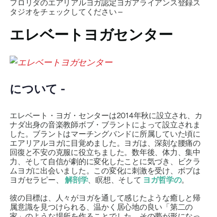
フロリダのエアリアルヨガ認定ヨガアライアンス登録ス
タジオをチェックしてください –
エレベートヨガセンター
について -
エレベート・ヨガ・センターは2014年秋に設立され、カ
ナダ出身の音楽教師ボブ・ブラントによって設立されま
した。ブラントはマーチングバンドに所属していた頃に
エアリアルヨガに目覚めました。ヨガは、深刻な腰痛の
回復と不安の克服に役立ちました。数年後、体力、集中
力、そして自信が劇的に変化したことに気づき、ビクラ
ムヨガに出会いました。この変化に刺激を受け、ボブは
ヨガセラピー、
解剖学
、瞑想、そして
ヨガ哲学の
。
彼の目標は、人々がヨガを通して感じたような癒しと帰
属意識を見つけられる、温かく
居心地の良い「第二の
家」の
ような場所を作ることでした。その夢が形になっ