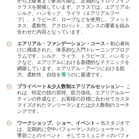
から上級者まで参加可能な、定期的なドロップイン
クラスを開催しています。クラスでは、エアリアル
シルク、ハンモック、ライラ（エアリアルフー
プ）、トラピーズ、ロープなどを使用し、フィット
ネス、柔軟性、アクロバット、ダンスの要素を組み
合わせた内容となっています。
エアリアル・ファンデーション・コース –
初心者向
けに構成された、体系的な入門トレーニングプログ
ラムです。シルク、ライラ、トラピーズ、ハンモッ
クなど、エアリアルにおける基礎的なテクニックを
網羅しています。エアリアル・アーツにおける筋
力、柔軟性、自信を
養う
のに最適です。
プライベート＆少人数制エアリアルセッション –
こ
れは、特定の技の習得、筋力強化、エアリアルルー
ティンの作成など、お客様の目標に合わせてカスタ
マイズされたマンツーマンまたは少人数制のコーチ
ングです。
ワークショップ、ショー、イベント –
当スタジオで
は、定期的に空中パフォーマンスのショーケース、
季節ごとのイベント、そしてコミュニティのパフォ