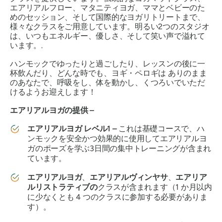
エアリアルフロー、マタニティヨガ、ママとベビーのた
めのセッション、そして国際的なヨガリトリートまで、
様々なクラスをご用意しています。明るい2つのスタジオ
は、いつもエネルギー、優しさ、そして笑い声で溢れて
います。.
ハンモックでゆったりと過ごしたり、レッスンの後に一
杯飲んだり、どんな時でも、ヨギ・ペロギは
ありのまま
のあなたで、呼吸をし、体を動かし、くつろいでいただ
けるようお迎えします！
エアリアルヨガの提供 –
エアリアルヨガ レベル1 –
これは基礎コースで、ハ
ンモックを安全かつ効果的に使用してエアリアルヨ
ガのポーズを学ぶ3日間の集中トレーニングが含まれ
ています。
エアリアルヨガ
、
エアリアルヴィンヤサ
、
エアリア
ルリストラティブの
クラスが含まれます（1 か月以内
に少なくとも 4 つのクラスに参加する必要がありま
す）。