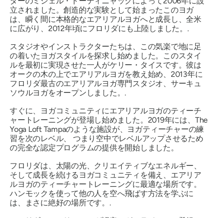
ターのミシェル・ドーティニャックによって2006年に設
立されました。創造的な実験として始まったこのヨガ
は、瞬く間に本格的なエアリアルヨガへと成長し、全米
に広がり、2012年頃にフロリダにも上陸しました。.
スタジオやインストラクターたちは、この気楽で地に足
の着いたヨガスタイルを探求し始めました。このスタイ
ルを最初に実現させた一人がケリー・タイスです。彼は
オークの木の上でエアリアルヨガを教え始め、2013年に
フロリダ最古のエアリアルヨガ専門スタジオ、サーキュ
ソウルヨガをオープンしました。.
すぐに、ヨガコミュニティにエアリアルヨガのティーチ
ャートレーニングが登場し始めました。2019年には、The
Yoga Loft Tampaのような施設が、ヨガティーチャーの練
習を次のレベル、
つまり空中でレベルアップさせるため
の完全な認定プログラムの提供を開始しました。
フロリダは、太陽の光、クリエイティブなエネルギー、
そして成長を続けるヨガコミュニティを備え、エアリア
ルヨガのティーチャートレーニングに最適な場所です。
ハンモックを使って他の人を空へ飛ばす方法を学ぶに
は、まさに絶好の場所です。.