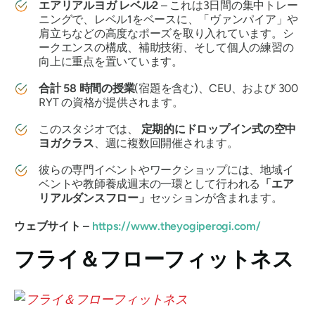
エアリアルヨガ レベル2
– これは3日間の集中トレー
ニングで、レベル1をベースに、「ヴァンパイア」や
肩立ちなどの高度なポーズを取り入れています。シ
ークエンスの構成、補助技術、そして個人の練習の
向上に重点を置いています。
合計 58 時間の授業
(宿題を含む)、CEU、および 300
RYT の資格が提供されます。
このスタジオでは、
定期的にドロップイン式の空中
ヨガクラス
、週に複数回開催されます。
彼らの専門イベントやワークショップには、地域イ
ベントや教師養成週末の一環として行われる
「エア
リアルダンスフロー」
セッションが含まれます。
ウェブサイト –
https://www.theyogiperogi.com/
フライ＆フローフィットネス