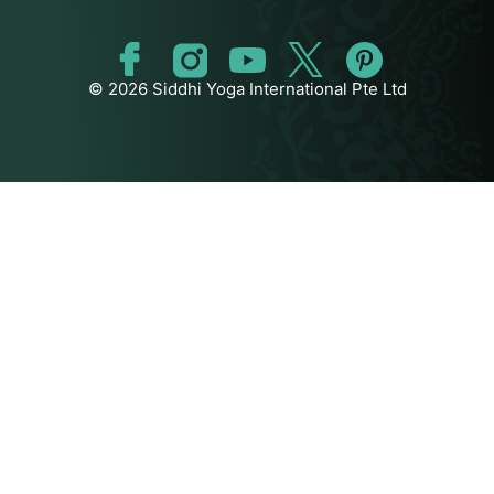
© 2026 Siddhi Yoga International Pte Ltd