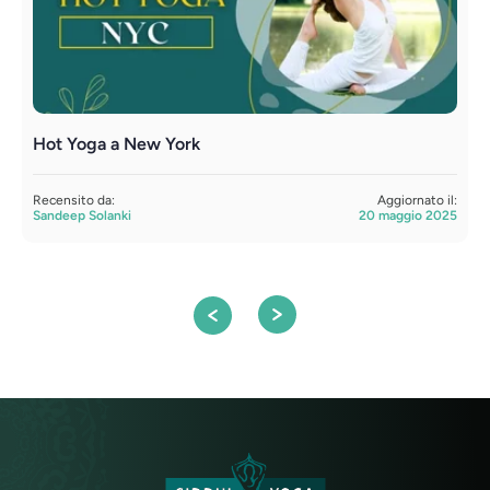
Hot Yoga a New York
Y
p
Recensito da:
Aggiornato il:
Sandeep Solanki
20 maggio 2025
R
A