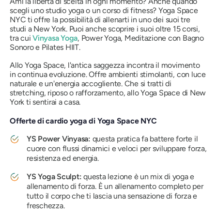
Ami la libertà di scelta in ogni momento? Anche quando
scegli uno studio yoga o un corso di fitness? Yoga Space
NYC ti offre la possibilità di allenarti in uno dei suoi tre
studi a New York. Puoi anche scoprire i suoi oltre 15 corsi,
tra cui
Vinyasa Yoga
, Power Yoga, Meditazione con Bagno
Sonoro e Pilates HIIT.
Allo Yoga Space, l'antica saggezza incontra il movimento
in continua evoluzione. Offre ambienti stimolanti, con luce
naturale e un'energia accogliente. Che si tratti di
stretching, riposo o rafforzamento, allo Yoga Space di New
York ti sentirai a casa.
Offerte di cardio yoga di Yoga Space NYC
YS Power Vinyasa:
questa pratica fa battere forte il
cuore con flussi dinamici e veloci per sviluppare forza,
resistenza ed energia.
YS Yoga Sculpt:
questa lezione è un mix di yoga e
allenamento di forza. È un allenamento completo per
tutto il corpo che ti lascia una sensazione di forza e
freschezza.