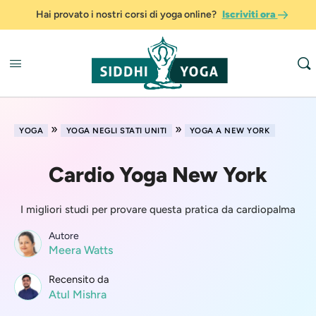
Hai provato i nostri corsi di yoga online?
Iscriviti ora
»
»
YOGA
YOGA NEGLI STATI UNITI
YOGA A NEW YORK
Cardio Yoga New York
I migliori studi per provare questa pratica da cardiopalma
Autore
Meera Watts
Recensito da
Atul Mishra