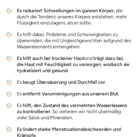
Es reduziert Schwellungen im ganzen Körper,
die
durch die Tendenz unseres Körpers entstehen, mehr
Flüssigkeit einzulagern, als er sollte.
Es hilft dabei, Probleme und Schwierigkeiten zu
überwinden, die mit Ungleichgewichten aufgrund des
Wasserelements einhergehen.
Es hilft auch bei trockener Haut
und
trägt dazu bei,
die Haut mit Feuchtigkeit zu versorgen
,
wodurch
sie
hydratisiert und gesund
.
Es
beugt Übersäuerung und Durchfall vor
.
Es
entfernt Verunreinigungen aus unserem Blut
.
Es
hilft, den Zustand des vermehrten Wasserlassens
zu kontrollieren
. So verlieren wir nicht übermäßig
viele Salze und Mineralien.
Es lindert starke Menstruationsbeschwerden und
Krämpfe
.