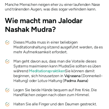
Manche Menschen neigen eher zu einer laufenden Nase
und tränenden Augen, was dies sogar verhindern kann.
Wie macht man
Jalodar
Nashak
Mudra?
Dieses
Mudra
muss in einer beliebigen
Meditationshaltung sitzend ausgeführt werden, da es
mehr
Aufmerksamkeit erfordert.
Man geht davon aus, dass man die Vorteile dieses
Systems maximieren kann
Mudra
Sie sollten es üben
während
Meditationspraktiken
Sie können damit
beginnen, sich hinzusetzen in
Vajrasana
(Donnerkeil-
Haltung) oder Lotus-Haltung (
Padma
Asana
)
Legen Sie beide Hände bequem auf Ihre Knie. Die
Handflächen zeigen nach oben zum Himmel.
Halten Sie alle Finger und den Daumen gestreckt.