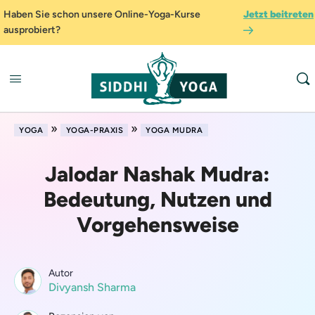
Haben Sie schon unsere Online-Yoga-Kurse
Jetzt beitreten
ausprobiert?
»
»
YOGA
YOGA-PRAXIS
YOGA MUDRA
Jalodar Nashak Mudra:
Bedeutung, Nutzen und
Vorgehensweise
Autor
Divyansh Sharma