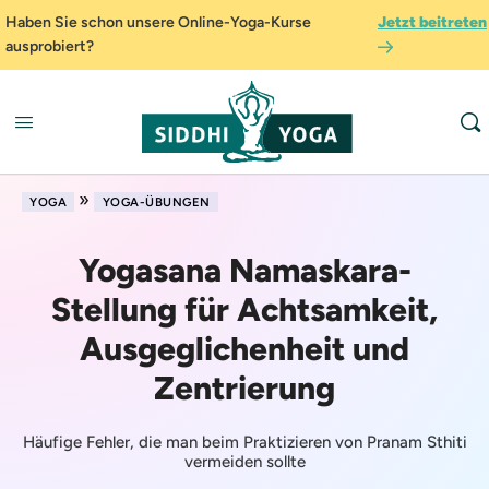
Haben Sie schon unsere Online-Yoga-Kurse
Jetzt beitreten
ausprobiert?
»
YOGA
YOGA-ÜBUNGEN
Yogasana Namaskara-
Stellung für Achtsamkeit,
Ausgeglichenheit und
Zentrierung
Häufige Fehler, die man beim Praktizieren von Pranam Sthiti
vermeiden sollte