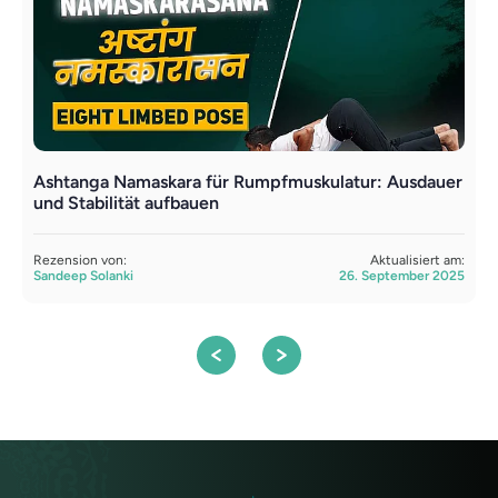
Ashtanga Namaskara für Rumpfmuskulatur: Ausdauer
M
und Stabilität aufbauen
F
Rezension von:
Aktualisiert am:
R
Sandeep Solanki
26. September 2025
S