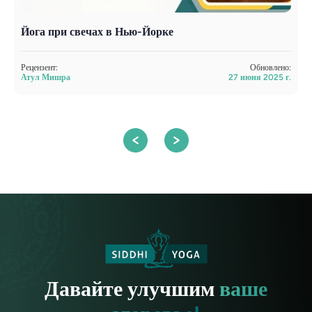
Йога при свечах в Нью-Йорке
Й
в
Рецензент:
Обновлено:
Атул Мишра
27 июня 2025 г.
Р
С
Давайте улучшим
ваше