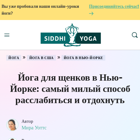
Вы уже пробовали наши онлайн-уроки
Присоединяйтесь сейчас!
йоги?
»
»
ЙОГА
ЙОГА В США
ЙОГА В НЬЮ-ЙОРКЕ
Йога для щенков в Нью-
Йорке: самый милый способ
расслабиться и отдохнуть
Автор
Мира Уоттс