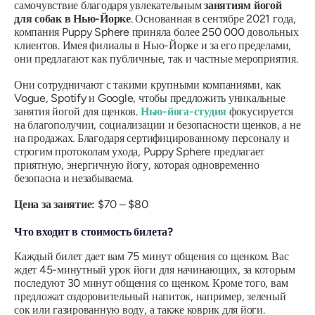
самочувствие благодаря увлекательным
занятиям йогой
для собак в Нью-Йорке
. Основанная в сентябре 2021 года,
компания Puppy Sphere приняла более 250 000 довольных
клиентов. Имея филиалы в Нью-Йорке и за его пределами,
они предлагают как публичные, так и частные мероприятия.
Они сотрудничают с такими крупными компаниями, как
Vogue, Spotify и Google, чтобы предложить уникальные
занятия йогой для щенков.
Нью-йога-студия
фокусируется
на благополучии, социализации и безопасности щенков, а не
на продажах. Благодаря сертифицированному персоналу и
строгим протоколам ухода, Puppy Sphere предлагает
приятную, энергичную йогу, которая одновременно
безопасна и незабываема.
Цена за занятие:
$70 – $80
Что входит в стоимость билета?
Каждый билет дает вам 75 минут общения со щенком. Вас
ждет 45-минутный урок йоги для начинающих, за которым
последуют 30 минут общения со щенком. Кроме того, вам
предложат оздоровительный напиток, например, зеленый
сок или газированную воду, а также коврик для йоги.