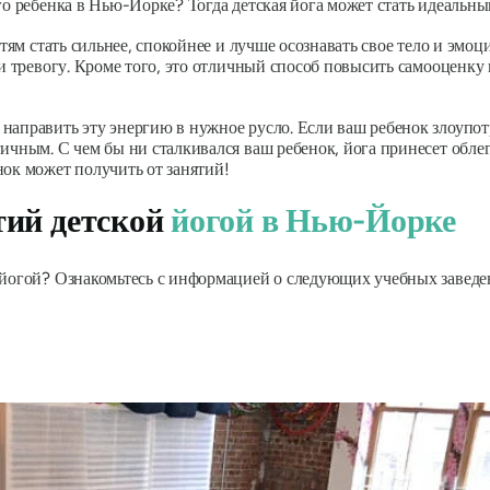
го ребенка в Нью-Йорке? Тогда детская йога может стать идеальн
детям стать сильнее, спокойнее и лучше осознавать свое тело и эм
и тревогу. Кроме того, это отличный способ повысить самооценку и
направить эту энергию в нужное русло. Если ваш ребенок злоупот
гичным. С чем бы ни сталкивался ваш ребенок, йога принесет обле
енок может получить от занятий!
тий детской
йогой в Нью-Йорке
йогой? Ознакомьтесь с информацией о следующих учебных заведени