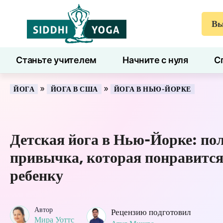
Вы
Станьте учителем
Начните с нуля
С
7 дней здоровья
Блог
Учиться
»
»
ЙОГА
ЙОГА В США
ЙОГА В НЬЮ-ЙОРКЕ
Детская йога в Нью-Йорке: по
привычка, которая понравитс
ребенку
Автор
Рецензию подготовил
Мира Уоттс