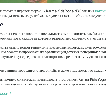
и только в игровой форме. В
Karma Kids Yoga
NYC
занятия
йогой
ям развивать силу, гибкость и уверенность в себе, а также учитьс
м?
младенцев до подростков предлагаются такие занятия, как йога дл
семейная йога, каждое из которых разработано отдельно с учетом эт
жить начало новой тенденции празднования детских дней рождени
 Вы можете попробовать их
организации детских вечеринок с й
 джунглей, супергероев или единорогов, с реквизитом, музыкой и 
и занятия проводятся очно, онлайн и даже у вас дома, что делает 
и:
помимо физических преимуществ, программы
Karma Kids Yog
ие самооценки, чтобы дети могли грамотно управлять своими эмо
a.com/