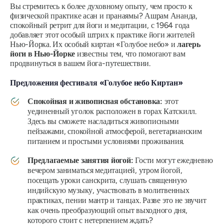
Вы стремитесь к более духовному опыту, чем просто к
физической практике асан и пранаямы? Ашрам Ананда,
спокойный ретрит для йоги и медитации, с 1964 года
добавляет этот особый штрих к практике йоги жителей
Нью-Йорка. Их особый киртан «Голубое небо» и
лагерь
йоги в Нью-Йорке
известны тем, что помогают вам
продвинуться в вашем йога-путешествии.
Предложения фестиваля «Голубое небо Киртан»
Спокойная и живописная обстановка:
этот
уединенный уголок расположен в горах Катскилл.
Здесь вы сможете насладиться живописными
пейзажами, спокойной атмосферой, вегетарианским
питанием и простыми условиями проживания.
Предлагаемые занятия йогой:
Гости могут ежедневно
вечером заниматься медитацией, утром йогой,
посещать уроки санскрита, слушать священную
индийскую музыку, участвовать в молитвенных
практиках, пении мантр и танцах. Разве это не звучит
как очень преобразующий опыт выходного дня,
которого стоит с нетерпением ждать?