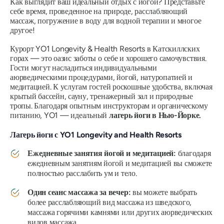
Как выглядит ваш идеальный отдых с йогой? Представьте
себе время, проведенное на природе, расслабляющий
массаж, погружение в воду для водной терапии и многое
другое!
Курорт YO1 Longevity & Health Resorts в Катскиллских
горах — это оазис заботы о себе и хорошего самочувствия.
Гости могут насладиться индивидуальными
аюрведическими процедурами, йогой, натуропатией и
медитацией. К услугам гостей роскошные удобства, включая
крытый бассейн, сауну, тренажерный зал и природные
тропы. Благодаря опытным инструкторам и органическому
питанию, YO1 — идеальный
лагерь йоги в Нью-Йорке.
Лагерь йоги с YO1 Longevity and Health Resorts
Ежедневные занятия йогой и медитацией:
благодаря
ежедневным занятиям йогой и медитацией вы сможете
полностью расслабить ум и тело.
Один сеанс массажа за вечер:
вы можете выбрать
более расслабляющий вид массажа из шведского,
массажа горячими камнями или других аюрведических
видов массажа.