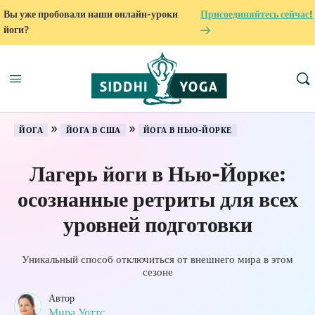
Вы уже пробовали наши онлайн-уроки
Присоединяйтесь сейчас!
йоги?
»
»
ЙОГА
ЙОГА В США
ЙОГА В НЬЮ-ЙОРКЕ
Лагерь йоги в Нью-Йорке:
осознанные ретриты для всех
уровней подготовки
Уникальный способ отключиться от внешнего мира в этом
сезоне
Автор
Мира Уоттс