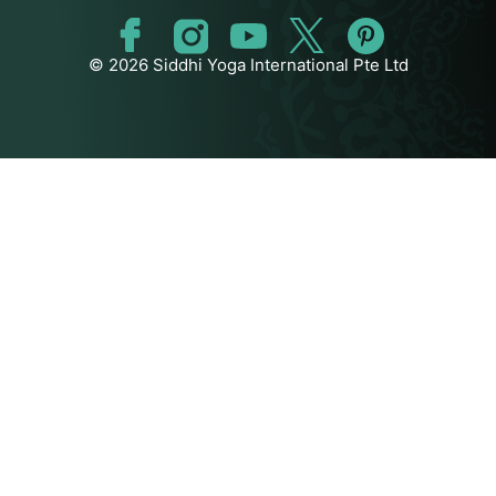
© 2026 Siddhi Yoga International Pte Ltd