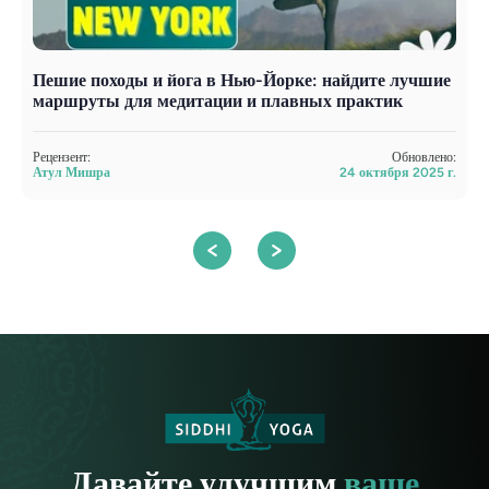
Пешие походы и йога в Нью-Йорке: найдите лучшие
А
маршруты для медитации и плавных практик
п
Рецензент:
Обновлено:
Р
Атул Мишра
24 октября 2025 г.
А
Давайте улучшим
ваше