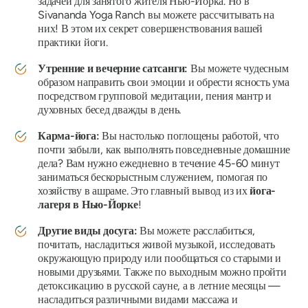
задачей для занятого жителя Нью-Йорка. Но в
Sivananda Yoga Ranch вы можете рассчитывать на
них! В этом их секрет совершенствования вашей
практики йоги.
Утренние и вечерние сатсанги:
Вы можете чудесным
образом направить свои эмоции и обрести ясность ума
посредством групповой медитации, пения мантр и
духовных бесед дважды в день.
Карма-йога:
Вы настолько поглощены работой, что
почти забыли, как выполнять повседневные домашние
дела? Вам нужно ежедневно в течение 45-60 минут
заниматься бескорыстным служением, помогая по
хозяйству в ашраме. Это главный вывод из их
йога-
лагеря в Нью-Йорке
!
Другие виды досуга:
Вы можете расслабиться,
почитать, насладиться живой музыкой, исследовать
окружающую природу или пообщаться со старыми и
новыми друзьями. Также по выходным можно пройти
детоксикацию в русской сауне, а в летние месяцы —
насладиться различными видами массажа и