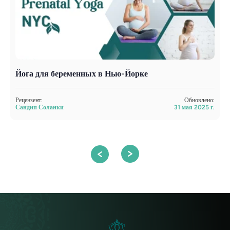
Йога для беременных в Нью-Йорке
Ч
Рецензент:
Обновлено:
Р
Сандип Соланки
31 мая 2025 г.
А