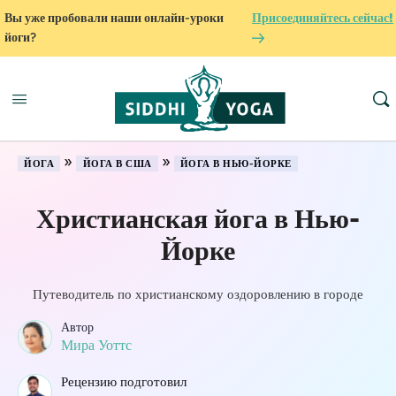
Вы уже пробовали наши онлайн-уроки
Присоединяйтесь сейчас!
йоги?
»
»
ЙОГА
ЙОГА В США
ЙОГА В НЬЮ-ЙОРКЕ
Христианская йога в Нью-
Йорке
Путеводитель по христианскому оздоровлению в городе
Автор
Мира Уоттс
Рецензию подготовил