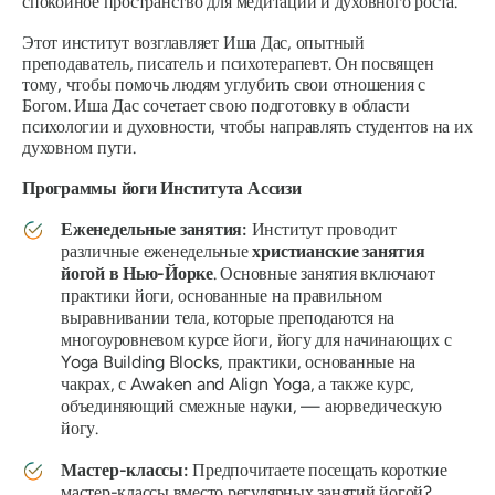
спокойное пространство для медитации и духовного роста.
Этот институт возглавляет Иша Дас, опытный
преподаватель, писатель и психотерапевт. Он посвящен
тому, чтобы помочь людям углубить свои отношения с
Богом. Иша Дас сочетает свою подготовку в области
психологии и духовности, чтобы направлять студентов на их
духовном пути.
Программы йоги Института Ассизи
Еженедельные занятия:
Институт проводит
различные еженедельные
христианские занятия
йогой в Нью-Йорке
. Основные занятия включают
практики йоги, основанные на правильном
выравнивании тела, которые преподаются на
многоуровневом курсе йоги, йогу для начинающих с
Yoga Building Blocks, практики, основанные на
чакрах, с Awaken and Align Yoga, а также курс,
объединяющий смежные науки, — аюрведическую
йогу.
Мастер-классы:
Предпочитаете посещать короткие
мастер-классы вместо регулярных занятий йогой?