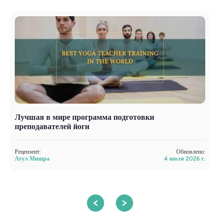
Лучшая в мире программа подготовки
Э
преподавателей йоги
п
Рецензент:
Обновлено:
Р
Атул Мишра
4 июля 2026 г.
С