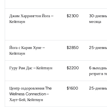
Джим Харрингтон Йога –
$2300
30-дневны
Кейптаун
месяца
Йога с Карин Хуне –
$2850
25-дневны
Кейптаун
Гуру Рам Дас – Кейптаун
$2200
6 выходны
ретрит в т
Центр оздоровления The
$1600
25-дневны
Wellness Connection –
Хаут-Бей, Кейптаун