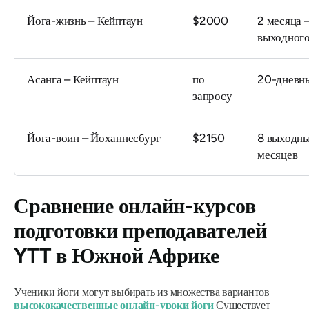
Йога-жизнь – Кейптаун
$2000
2 месяца 
выходного
Асанга – Кейптаун
по
20-дневны
запросу
Йога-воин – Йоханнесбург
$2150
8 выходны
месяцев
Сравнение онлайн-курсов
подготовки преподавателей
YTT в Южной Африке
Ученики йоги могут выбирать из множества вариантов
высококачественные онлайн-уроки йоги
Существует