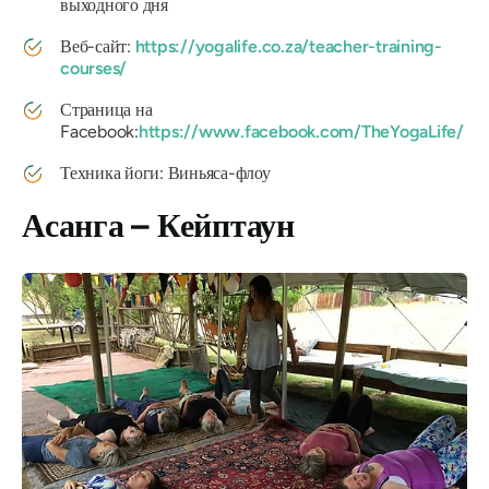
выходного дня
Веб-сайт:
https://yogalife.co.za/teacher-training-
courses/
Страница на
Facebook:
https://www.facebook.com/TheYogaLife/
Техника йоги: Виньяса-флоу
Асанга – Кейптаун