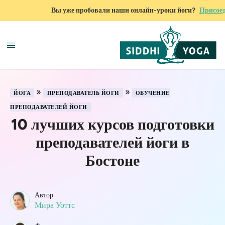
Вы уже пробовали наши онлайн-уроки йоги?
Присоед
»
»
ЙОГА
ПРЕПОДАВАТЕЛЬ ЙОГИ
ОБУЧЕНИЕ
ПРЕПОДАВАТЕЛЕЙ ЙОГИ
10 лучших курсов подготовки
преподавателей йоги в
Бостоне
Автор
Мира Уоттс