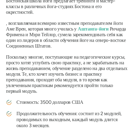
Бостонская школа йоги предлагает тренинги и мастер-
классы в различных йога-студиях Бостона и его
окрестностей.
, возглавляемая всемирно известным преподавателем йоги
Аме Врен, которая много училась у
Аштанга-йоги
Ричарда
Фримена и Мэри Тейлор, сумела зарекомендовать себя как
один из лидеров в области обучения йоге на северо-востоке
Соединенных Штатов.
Поскольку многие, поступающие на педагогические курсы,
просто хотят углубить свою практику, а не зарабатывать на
жизнь преподаванием, обучение разделено на два отдельных
модуля. Те, кто хочет изучить бизнес и практику
преподавания, проходят оба модуля, в то время как
увлеченным практикам рекомендуется пройти только
первый модуль.
Стоимость: 3500 долларов США
Продолжительность обучения: состоит из 2 модулей,
проводимых по выходным, каждый модуль длится
около 3 месяцев.