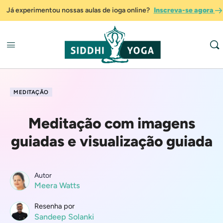
Já experimentou nossas aulas de ioga online?
Inscreva-se agora
MEDITAÇÃO
Meditação com imagens
guiadas e visualização guiada
Autor
Meera Watts
Resenha por
Sandeep Solanki