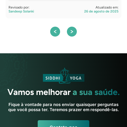
Revisado por:
Atualizado em:
R
Sandeep Solanki
26 de agosto de 2025
S
Vamos melhorar
a sua saúde.
Fique à vontade para nos enviar quaisquer perguntas
que você possa ter. Teremos prazer em respondê-las.