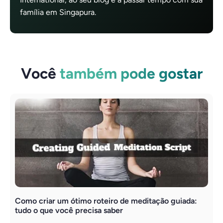
família em Singapura.
Você
também pode gostar
Como criar um ótimo roteiro de meditação guiada:
C
tudo o que você precisa saber
C