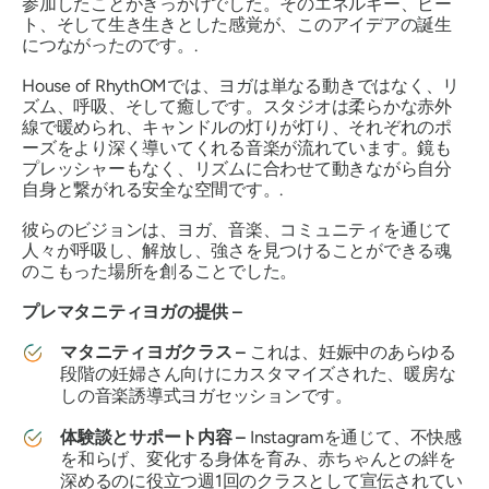
参加したことがきっかけでした。そのエネルギー、ビー
ト、そして生き生きとした感覚が、このアイデアの誕生
につながったのです。.
House of RhythOMでは、ヨガは単なる動きではなく、リ
ズム、呼吸、そして癒しです。スタジオは柔らかな赤外
線で暖められ、キャンドルの灯りが灯り、それぞれのポ
ーズをより深く導いてくれる音楽が流れています。鏡も
プレッシャーもなく、リズムに合わせて動きながら自分
自身と繋がれる安全な空間です。.
彼らのビジョンは、ヨガ、音楽、コミュニティを通じて
人々が呼吸し、解放し、強さを見つけることができる魂
のこもった場所を創ることでした。
プレマタニティヨガの提供 –
マタニティヨガクラス –
これは、妊娠中のあらゆる
段階の妊婦さん向けにカスタマイズされた、暖房な
しの音楽誘導式ヨガセッションです。
体験談とサポート内容 –
Instagramを通じて、不快感
を和らげ、変化する身体を育み、赤ちゃんとの絆を
深めるのに役立つ週1回のクラスとして宣伝されてい