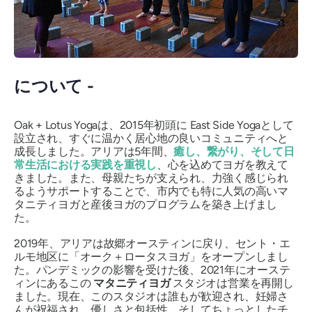
について -
Oak + Lotus Yogaは、2015年初頭に
East Side Yoga
として
設立され、すぐに温かく居心地の良いコミュニティへと
成長しました。アリアは5年間、
癒し、繋がり、そして日
常生活における実践を重視し
、心を込めてヨガを教えて
きました。また、母親たちが支えられ、力強く感じられ
るようサポートすることで、市内でも特に人気の高いマ
タニティヨガと産後ヨガのプログラムを築き上げまし
た。
2019年、アリアは故郷オースティンに戻り、セント・エ
ルモ地区に「オーク＋ロータスヨガ」をオープンしまし
た。パンデミックの影響を受けた後、2021年にオーステ
ィンにあるこの
マタニティヨガ
スタジオは営業を再開し
ました。現在、このスタジオは誰もが歓迎され、妊婦さ
んが祝福され、優しさと包括性、そしてちょっとしたチ