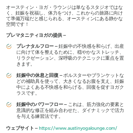
オースティン・ヨガ・ラウンジは単なるスタジオではな
く、妊娠を祝福し、体力をつけ、これからの旅路に向け
て準備万端だと感じられる、
オースティン
にある静かな
空間です！
プレマタニティヨガの提供 –
プレナタルフロー –
妊娠中の不快感を和らげ、出産
に向けて体を整えるために、穏やかなストレッチ、
リラクゼーション、深呼吸のテクニックに重点を置
きます。
妊娠中の休息と回復 –
ボルスターやブランケットな
どの補助具を使って、大きくなるお腹を支え、妊娠
中によくある不快感を和らげる、回復を促すヨガク
ラスです。
妊娠中のパワーフロー –
これは、筋力強化の要素と
意識的な修正を組み合わせた、ダイナミックで活力
を与える練習法です。
ウェブサイト –
https://www.austinyogalounge.com/