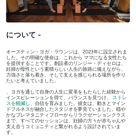
について -
オースティン・ヨガ・ラウンジは、2023年に設立されま
した。その明確な使命は、これから
ママになる女性たち
を提供することです。創設者のリンジー・ディセロは、
妊婦が母性という素晴らしい人生の旅路に備えながら、
力強さと落ち着き、そして支えを感じられる場所を作り
たいと考えていました。
、ヨガを通して自身の人生に変革をもたらした経験から
インスピレーションを得て、バランスを見つけ、
ストレ
スを軽減し
、自信を育みました。彼女は、動きとマイン
ドフルネスが融合したスタジオを夢見ていました。穏や
かなプレマタニティフローからリラクゼーションクラス
まで、すべてのセッションは、妊婦の方々が赤ちゃんや
支え合うコミュニティと繋がれるよう設​​計されていま
す。