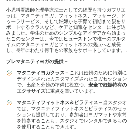
小児科看護師と理学療法士としての経歴を持つガブリエ
ラは、マタニティヨガ、フィットネス、マッサージ、ド
ゥーラサービス、そして妊娠から子育て初期まで親をサ
ポートするクラスなど、ケアと知識をセンターに注ぎ込
みました。学生のためのシンプルなアイデアから始まっ
たこのセンターは、今ではヒューストンで唯一のフルタ
イムのマタニティヨガとフィットネスの拠点へと成長
し、長年にわたり何千もの家族をサポートしています。.
プレマタニティヨガの提供 –
マタニティヨガクラス –
これは妊婦のために特別に
デザインされたカスタマイズされたヨガセッション
で、出産と分娩の準備に役立つ、
安全で妊娠特有の
エクササイズ
に重点を置いています。
マタニティフィットネス＆ピラティス –
当スタジオ
では、マタニティフィットネスとピラティスのセッ
ションも提供しており、参加者はヨガマットや水筒
を持参することも、スタジオでレンタルできるもの
を使用することもできます。