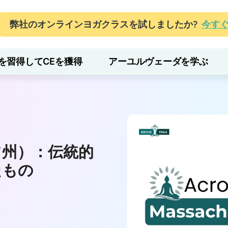
弊社のオンラインヨガクラスを試しましたか?
今す
を習得してCEを獲得
アーユルヴェーダを学ぶ
ツ州）：伝統的
たもの