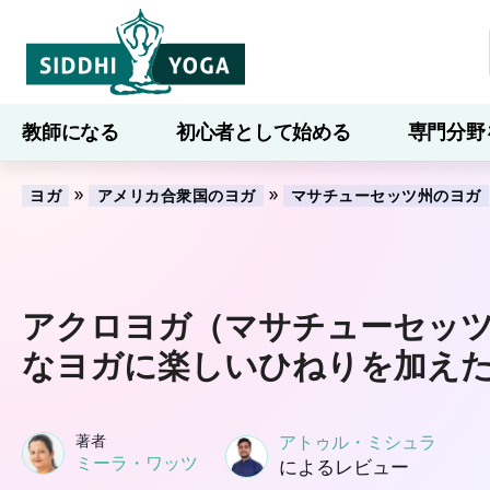
教師になる
初心者として始める
専門分野
ブログ
学ぶ
»
»
ヨガ
アメリカ合衆国のヨガ
マサチューセッツ州のヨガ
アクロヨガ（マサチューセッ
なヨガに楽しいひねりを加え
著者
アトゥル・ミシュラ
ミーラ・ワッツ
によるレビュー