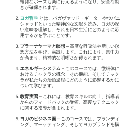
複雑なポーズも楽に行えるようになり、安全な動
きが確保されます。
ヨガ哲学
とは、バガヴァッド・ギーターやウパニ
シャッドといった精神的な文献を読み、ヨガの深
い意味を理解し、それを日常生活にどのように応
用するかを学ぶことです。
プラーナヤーマと瞑想
– 高度な呼吸法や新しい瞑
想方法を学び、実践します。これにより、集中力
が高まり、精神的な明晰さが得られます。
エネルギーシステム
– このコースでは、微細体に
おけるチャクラの概念、その機能、そしてチャク
ラが私たちの治癒過程にどのように影響するかに
ついて学びます。
教育実習
– これには、教育スキルの向上、指導者
からのフィードバックの受領、高度なテクニック
に関する指導が含まれます。
ヨガのビジネス面
– このコースでは、ブランディ
ング、マーケティング、そしてヨガブランドを構