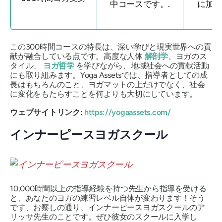
中コースです。.
に加
この300時間コースの特長は、深い学びと現実世界への貢
献が融合している点です。高度な人体
解剖学
、ヨガのス
タイル、
ヨガ哲学
を学びながら、地域社会への貢献活動
にも取り組みます。Yoga Assetsでは、指導者としての成
長はもちろんのこと、ヨガマットの上だけでなく、社会
に変化をもたらすことを何よりも大切にしています。
ウェブサイトリンク:
https://yogaassets.com/
インナーピースヨガスクール
10,000時間以上の指導経験を持つ先生から指導を受ける
と、あなたのヨガの練習レベル自体が変わります！そう
です、お察しの通り、インナーピースヨガスクールのア
リッサ先生のことです。ぜひ彼女のスクールに入学し