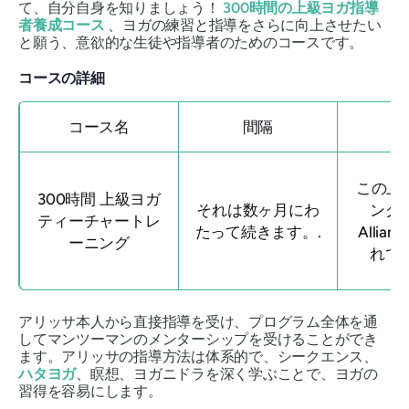
て、自分自身を知りましょう！
300時間の上級ヨガ指導
者養成コース
、ヨガの練習と指導をさらに向上させたい
と願う、意欲的な生徒や指導者のためのコースです。
コースの詳細
コース名
間隔
この上
300時間 上級ヨガ
それは数ヶ月にわ
ングは
ティーチャートレ
たって続きます。.
Allia
ーニング
れて
アリッサ本人から直接指導を受け、プログラム全体を通
してマンツーマンのメンターシップを受けることができ
ます。アリッサの指導方法は体系的で、シークエンス、
ハタヨガ
、瞑想、ヨガニドラを深く学ぶことで、ヨガの
習得を容易にします。