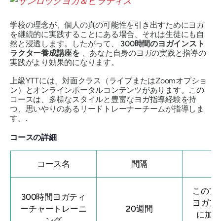
学校の理念が、個人の真の可能性を引き出すためにヨガ
を継続的に実践することにある場合、それは生徒にも自
然と浸透します。したがって、
300時間のヨガインスト
ラクター養成講座を
、あなた自身のヨガの実践と指導の
実践がより効果的になります。
上級YTTには、対面クラス（ライブまたはZoomオプショ
ン）とオンラインポータルコンテンツがあります。この
コースは、多様なスタイルと豊富なヨガ指導経験を持
つ、思いやりのあるリードトレーナーチームが指導しま
す。.
コースの詳細
コース名
間隔
このプ
300時間ヨガティ
ヨガア
ーチャートレーニ
20週間
に加
ング