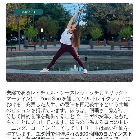
夫婦であるレイチェル・シースレヴィッチとエリック・
マーティンは、Yoga Soulを通してソルトレイクシティに
おける「充実した人生」の意味を再定義するという共通
のビジョンを掲げています。彼らは、明晰さ、繋がり、
そして目的意識を提供することで、ヨガの変革力をもた
らすことに尽力しています。彼らの心温まるヨガのトレ
ーニング、コーチング、そしてリトリートは高い評価を
得ています。
ユタ州で
開催される
300時間のヨガインスト