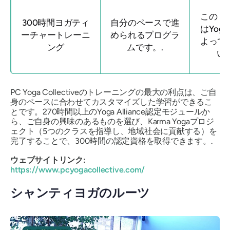
このト
300時間ヨガティ
自分のペースで進
はYoga 
ーチャートレーニ
められるプログラ
よって
ング
ムです。.
い
PC Yoga Collectiveのトレーニングの最大の利点は、ご自
身のペースに合わせてカスタマイズした学習ができるこ
とです。270時間以上のYoga Alliance認定モジュールか
ら、ご自身の興味のあるものを選び、Karma Yogaプロジ
ェクト（5つのクラスを指導し、地域社会に貢献する）を
完了することで、300時間の認定資格を取得できます。.
ウェブサイトリンク:
https://www.pcyogacollective.com/
シャンティヨガのルーツ