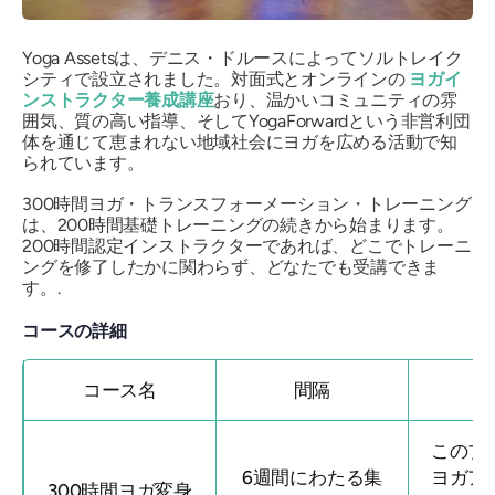
Yoga Assetsは、デニス・ドルースによってソルトレイク
シティで設立されました。対面式とオンラインの
ヨガイ
ンストラクター養成講座
おり、温かいコミュニティの雰
囲気、質の高い指導、そしてYogaForwardという非営利団
体を通じて恵まれない地域社会にヨガを広める活動で知
られています。
300時間ヨガ・トランスフォーメーション・トレーニング
は、200時間基礎トレーニングの続きから始まります。
200時間認定インストラクターであれば、どこでトレーニ
ングを修了したかに関わらず、どなたでも受講できま
す。.
コースの詳細
コース名
間隔
このプ
6週間にわたる集
ヨガア
300時間ヨガ変身