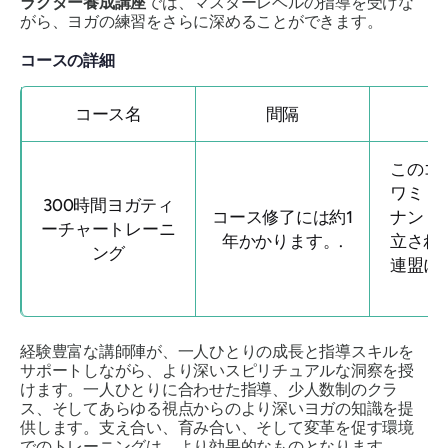
ラクター養成講座
では、マスターレベルの指導を受けな
がら、ヨガの練習をさらに深めることができます。
コースの詳細
コース名
間隔
このコ
ワミ・
300時間ヨガティ
コース修了には約1
ナンド
ーチャートレーニ
年かかります。.
立され
ング
連盟に
ま
経験豊富な講師陣が、一人ひとりの成長と指導スキルを
サポートしながら、より深いスピリチュアルな洞察を授
けます。一人ひとりに合わせた指導、少人数制のクラ
ス、そしてあらゆる視点からのより深いヨガの知識を提
供します。支え合い、育み合い、そして変革を促す環境
でのトレーニングは、より効果的なものとなります。.