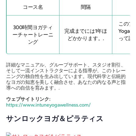
コース名
間隔
このプ
300時間ヨガティ
完成までには1年ほ
Yoga A
ーチャートレーニ
どかかります。.
って認
ング
ま
詳細なマニュアル、グループサポート、スタジオ割引、
そして一流インストラクターによる指導が、このトレー
ニングの独自性を生み出しています。現代科学と伝統的
なヨガの知恵を美しく融合させ、あなたの内なる声と指
導への自信を育みます。.
ウェブサイトリンク:
https://www.intuneyogawellness.com/
サンロックヨガ＆ピラティス