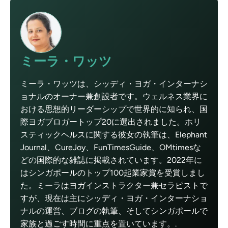
ミーラ・ワッツ
ミーラ・ワッツは、シッディ・ヨガ・インターナシ
ョナルのオーナー兼創設者です。ウェルネス業界に
おける思想的リーダーシップで世界的に知られ、国
際ヨガブロガートップ20に選出されました。ホリ
スティックヘルスに関する彼女の執筆は、Elephant
Journal、CureJoy、FunTimesGuide、OMtimesな
どの国際的な雑誌に掲載されています。2022年に
はシンガポールのトップ100起業家賞を受賞しまし
た。ミーラはヨガインストラクター兼セラピストで
すが、現在は主にシッディ・ヨガ・インターナショ
ナルの運営、ブログの執筆、そしてシンガポールで
家族と過ごす時間に重点を置いています。.