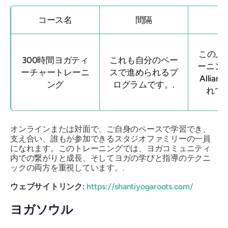
コース名
間隔
この上
300時間ヨガティ
これも自分のペー
ーニング
ーチャートレーニ
スで進められるプ
Allia
ング
ログラムです。.
れて
オンラインまたは対面で、ご自身のペースで学習でき、
支え合い、誰もが参加できるスタジオファミリーの一員
になれます。このトレーニングでは、ヨガコミュニティ
内での繋がりと成長、そしてヨガの学びと指導のテクニ
ックの両方を重視しています。.
ウェブサイトリンク:
https://shantiyogaroots.com/
ヨガソウル