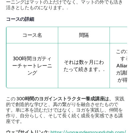
ーニングはマットの上だけでなく、マットの外でも活き
活きとしたものになります。.
コースの詳細
コース名
間隔
このコ
300時間ヨガティ
すると
それは数ヶ月にわ
ーチャートレーニ
Allia
たって続きます。.
ング
ガ講師
が得ら
この
300時間のヨガインストラクター養成講座は、
実践
的で創造的な学びと、真の繋がりを融合させたもので
す。単に本を読むだけではなく、ヨガを実践し、仲間を
作り、自分らしく、そして長く続く成長を実感できる講
座です。
ウェブサイトリンク:
https://yogaundergroundutah.com/