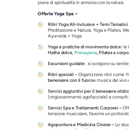
piena di spiritualità in armonia con la natura.
Offerte Yoga Spa –
Ritiri Yoga All-Inclusive + Temi Tematici
Meditazione e Natura, Yoga e Pilates, We
Ayurveda + Yoga.
Yoga e pratiche di movimento dolce:
le
Hatha dolce,
Pranayama
, Pilates a corp
Escursioni guidate
: si svolgono su sentie
Ritiri speciali
– Organizzano ritiri come
Y
benessere con il fuoco
e musica dal vivo d
Servizi aggiuntivi per il benessere olisti
(ringiovanimento agofacciale) e consulti 
Servizi Spa e Trattamenti Corporei –
Off
tensione muscolare, favorire un profondo 
Agopuntura e Medicina Cinese –
Lo stud