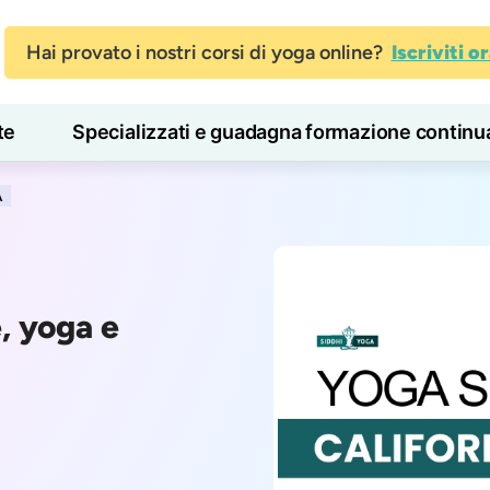
Hai provato i nostri corsi di yoga online?
Iscriviti o
te
Specializzati e guadagna formazione continu
Blog
Imparare
A
, yoga e