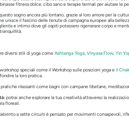
inasse fitness dolce, cibo sano e terapie termali per aiutare le per
uesto sogno ancora più lontano, grazie al loro amore per la cultu
che unisce il fascino delle tenute di campagna europee alla bellezza
gliente e intimo dove gli ospiti potessero rigenerare corpo e me
ranquillità.
re diversi stili di yoga come
Ashtanga Yoga
,
Vinyasa Flow
,
Yin Yo
orkshop speciali come il Workshop sulle posizioni yoga e
il Cha
ondire la loro pratica.
e pratiche rilassanti come bagni con campane tibetane, meditazion
ità:
potrai anche esplorare la tua creatività attraverso la realizzazi
a floreali.
 labirinto a sette circuiti è pensato per movimenti consapevoli, r