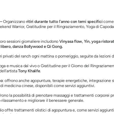
–
Organizzano
ritiri durante tutto l'anno con temi specifici
come Y
ekend Warrior, Gratitudine per il Ringraziamento, Yoga di Capoda
 loro sessioni giornaliere includono
Vinyasa flow, Yin, yoga ristora
o libero, danza Bollywood e Qi Gong.
ri privati ​​del ranch ogni mattina o pomeriggio, seguite da lezioni d
oga e musica dal vivo
o
Gratitudine per il Giorno del Ringraziamen
ell'artista
Tony Khalife
.
co:
offrono anche agopuntura, terapie energetiche, integrazione st
di medicina cinese, disponibili come servizi aggiuntivi.
rono la possibilità di prenotare massaggi e trattamenti corporei prof
rilassamento e migliorare il benessere generale.
io offre trattamenti olistici di agopuntura e, come servizi aggiunt