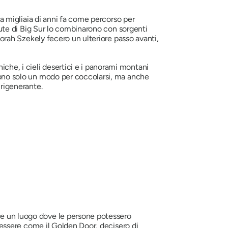
ia migliaia di anni fa come percorso per
itute di Big Sur lo combinarono con sorgenti
eborah Szekely fecero un ulteriore passo avanti,
che, i cieli desertici e i panorami montani
 sono solo un modo per coccolarsi, ma anche
 rigenerante.
are un luogo dove le persone potessero
benessere come il Golden Door, decisero di