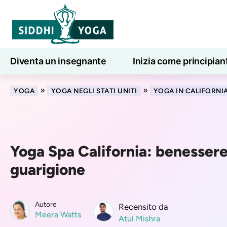
Diventa un insegnante
Inizia come principian
Lezioni di yoga online
7 giorni di benessere
»
»
YOGA
YOGA NEGLI STATI UNITI
YOGA IN CALIFORNI
Yoga Spa California: benessere
guarigione
Autore
Recensito da
Meera Watts
Atul Mishra