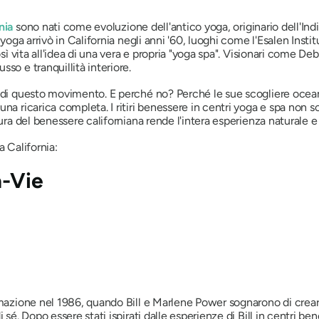
nia
sono nati come evoluzione dell'antico yoga, originario dell'Ind
 yoga arrivò in California negli anni '60, luoghi come l'Esalen Inst
osì vita all'idea di una vera e propria "yoga spa". Visionari come D
so e tranquillità interiore.
 di questo movimento. E perché no? Perché le sue scogliere oceani
una ricarica completa. I ritiri benessere in centri yoga e spa non
tura del benessere californiana rende l'intera esperienza naturale e
a California:
a-Vie
ormazione nel 1986, quando Bill e Marlene Power sognarono di cre
 sé. Dopo essere stati ispirati dalle esperienze di Bill in centri 