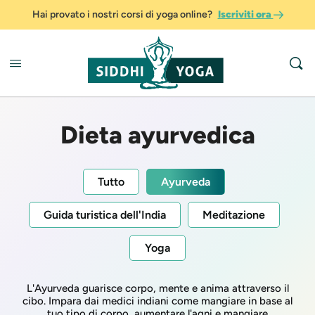
Hai provato i nostri corsi di yoga online?
Iscriviti ora
Dieta ayurvedica
Tutto
Ayurveda
Guida turistica dell'India
Meditazione
Yoga
L'Ayurveda guarisce corpo, mente e anima attraverso il
cibo. Impara dai medici indiani come mangiare in base al
tuo tipo di corpo, aumentare l'agni e mangiare