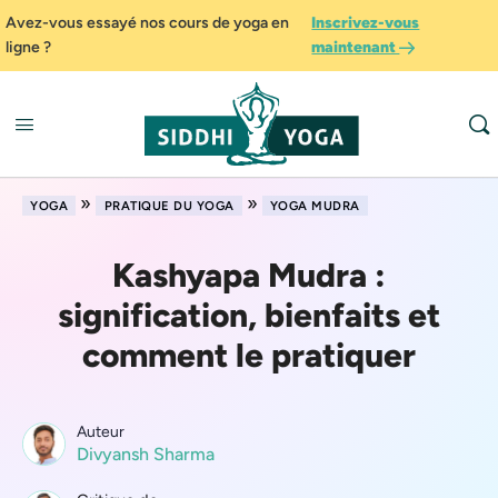
Avez-vous essayé nos cours de yoga en
Inscrivez-vous
ligne ?
maintenant
»
»
YOGA
PRATIQUE DU YOGA
YOGA MUDRA
Kashyapa Mudra :
signification, bienfaits et
comment le pratiquer
Auteur
Divyansh Sharma