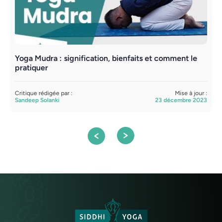
Yoga Mudra : signification, bienfaits et comment le
P
pratiquer
l
Critique rédigée par :
Mise à jour :
C
Sandeep Solanki
23 décembre 2023
S