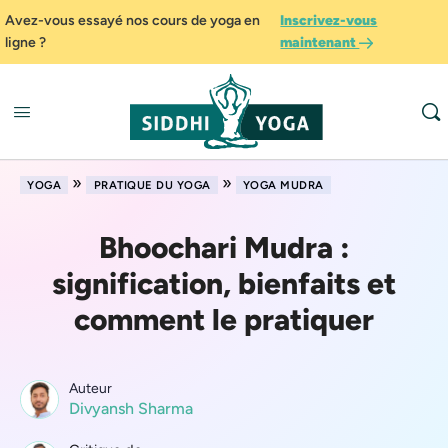
Avez-vous essayé nos cours de yoga en
Inscrivez-vous
ligne ?
maintenant
»
»
YOGA
PRATIQUE DU YOGA
YOGA MUDRA
Bhoochari Mudra :
signification, bienfaits et
comment le pratiquer
Auteur
Divyansh Sharma