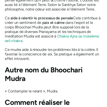
pense également qu'il peut accroître l'odorat. L'odorat est
aussi lié à l'élément Terre. Selon la
Sankhya
Selon notre
philosophie, notre odeur est associée à l'élément Terre.
Ce
aide à
ralentir le processus de pensée
Cela contribue à
créer un sentiment de
paix et calme
dans l'esprit et le
corps
Bhoochari Mudra
peut être supposé lors de la
pratique de diverses
Pranayama
et les techniques de
méditation
Mudra
est associé à
Chakra Ajna
ou
troisième
œil
chakra
.
Ce
mudra
aide à résoudre les problèmes liés à la colère. Il
favorise la conscience de soi. Sa pratique a également un
effet introverti.
Autre nom du
Bhoochari
Mudra
« Contempler le néant »,
Mudra
.
Comment réaliser
le