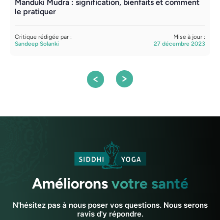
Manduki Mudra : signification, bienfaits et comment
Y
le pratiquer
p
Critique rédigée par :
Mise à jour :
C
Sandeep Solanki
27 décembre 2023
S
Améliorons
votre santé
N'hésitez pas à nous poser vos questions. Nous serons
ravis d'y répondre.